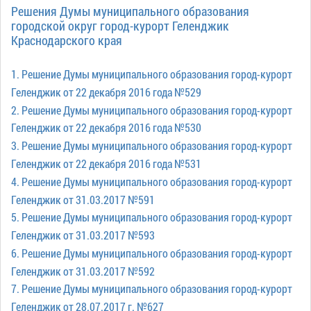
Гостям
молодых
реформа
Решения Думы муниципального образования
обязательных
и
депутатов
городской округ город-курорт Геленджик
Противодействие
требований
жителям
Краснодарского края
Законотворчество
коррупции
города
Муниципальн
Постоянные
Подведомственные
контроль
1. Решение Думы муниципального образования город-курорт
Территориальная
комиссии
организации
избирательная
Геленджик от 22 декабря 2016 года №529
Формы
и
комиссия
Статистическая
2. Решение Думы муниципального образования город-курорт
обращений
график
Геленджикcкая
информация
Геленджик от 22 декабря 2016 года №530
заседаний
Градостроите
3. Решение Думы муниципального образования город-курорт
Социальная
АнтиНАРКО
деятельность
Сведения
Геленджик от 22 декабря 2016 года №531
сфера
Муниципальная
о
Архивный
4. Решение Думы муниципального образования город-курорт
Меры
служба
доходах,
отдел
Геленджик от 31.03.2017 №591
поддержки
расходах,
Резерв
Порядок
5. Решение Думы муниципального образования город-курорт
участников
об
управленческих
обжалования
Геленджик от 31.03.2017 №593
СВО
имуществе
кадров
6. Решение Думы муниципального образования город-курорт
и
и
Муниципальн
Торги
Геленджик от 31.03.2017 №592
членов
обязательствах
имущество
их
имущественного
7. Решение Думы муниципального образования город-курорт
Сведения
Муниципальн
семей
характера
Геленджик от 28.07.2017 г. №627
о