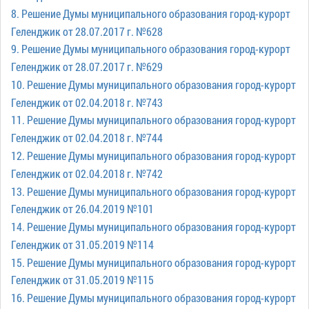
частное
8. Решение Думы муниципального образования город-курорт
нестационарных
Экономика
План
партнёрство
объектах
Геленджик от 28.07.2017 г. №628
работы
Стандарт
Региональны
(НТО),
9. Решение Думы муниципального образования город-курорт
и
развития
государствен
QR-
Геленджик от 28.07.2017 г. №629
график
конкуренции
контроль
коды
сессий
10. Решение Думы муниципального образования город-курорт
Антимонопольный
Документы
Геленджик от 02.04.2018 г. №743
Имущественная
комплаенс
о
11. Решение Думы муниципального образования город-курорт
поддержка
ОБРАЩЕНИЯ
выявлении
Общественная
субъектов
Геленджик от 02.04.2018 г. №744
правообладат
Написать
безопасность
МСП
12. Решение Думы муниципального образования город-курорт
ранее
обращение
Геленджик от 02.04.2018 г. №742
Инициативное
Участие
учтенных
Просмотр
13. Решение Думы муниципального образования город-курорт
бюджетирование
в
объектов
своего
Геленджик от 26.04.2019 №101
программах
недвижимост
Инвестиционная
обращения
14. Решение Думы муниципального образования город-курорт
привлекательность
Проектная
Геленджик от 31.05.2019 №114
Установленные
деятельность
КСП
СМИ
формы
15. Решение Думы муниципального образования город-курорт
города
Информационные
обращений
Общая
Геленджик от 31.05.2019 №115
системы
информация
Фотогалерея
16. Решение Думы муниципального образования город-курорт
Порядок