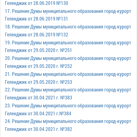
Официальные
Геленджик от 28.06.2019 №130
и
Контрольно-
Видеогалерея
визиты
17. Решение Думы муниципального образования город-курорт
время
ревизионная
WEB-
и
приема
и
Геленджик от 28.06.2019 №131
камеры
рабочие
экспертно-
18. Решение Думы муниципального образования город-курорт
Порядок
поездки
Карта
аналитическа
Геленджик от 28.06.2019 №132
обжалования
деятельность
Результаты
19. Решение Думы муниципального образования город-курорт
Обзоры
проверок
Геленджик от 29.05.2020 г. №251
Противодейс
РУКОВОДИТЕЛИ
обращений
20. Решение Думы муниципального образования город-курорт
коррупции
Профсоюзные
лиц
Глава
Геленджик от 29.05.2020 г. №252
организации
Муниципальн
муниципального
Законодательная
21. Решение Думы муниципального образования город-курорт
служба
образования
карта
Геленджик от 29.05.2020 г. №253
Информация
Список
Порядок
22. Решение Думы муниципального образования город-курорт
о
руководителей
оказания
Геленджик от 30.04.2021 г. №383
закупках
бесплатной
23. Решение Думы муниципального образования город-курорт
товаров,
юридической
КОНТАКТЫ
Геленджик от 30.04.2021 г.№384
работ,
помощи
24. Решение Думы муниципального образования город-курорт
услуг
Геленджик от 30.04.2021 г. №382