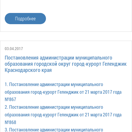
ТОС
Территориаль
Подробнее
общественно
самоуправле
Итоги
конкурсов
03.04.2017
Территориаль
Постановления администрации муниципального
организация
образования городской округ город-курорт Геленджик
Краснодарского края
ТОС
Контакты
1. Постановление администрации муниципального
ТОС
образования город-курорт Геленджик от 21 марта 2017 года
№867
2. Постановление администрации муниципального
образования город-курорт Геленджик от 21 марта 2017 года
№868
3. Постановление администрации муниципального