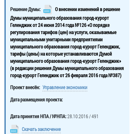
ТОС
Решение Думы:
О внесении изменений в решение
Территориаль
Думы муниципального образования город-курорт
общественно
Геленджик от 24 июня 2014 года №126 «О порядке
самоуправле
регулирования тарифов (цен) на услуги, оказываемые
Итоги
муниципальными унитарными предприятиями
конкурсов
муниципального образования город-курорт Геленджик,
тарифы (цены) на которые устанавливаются Думой
Территориаль
муниципального образования город-курорт Геленджик»
организация
(в редакции решения Думы муниципального образования
ТОС
город-курорт Геленджик от 26 февраля 2016 года №387)
Контакты
Проект внесён:
Управление экономики
ТОС
Дата размещения проекта:
Дата принятия НПА / №НПА:
28.10.2016 / 491
Скачать заключение