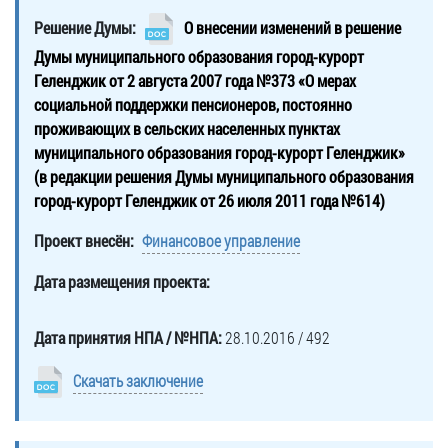
Официальные
и
Контрольно-
Видеогалерея
Решение Думы:
О внесении изменений в решение
визиты
время
ревизионная
WEB-
и
Думы муниципального образования город-курорт
приема
и
камеры
рабочие
Геленджик от 2 августа 2007 года №373 «О мерах
экспертно-
Порядок
поездки
социальной поддержки пенсионеров, постоянно
Карта
аналитическа
обжалования
проживающих в сельских населенных пунктах
деятельность
Результаты
Обзоры
муниципального образования город-курорт Геленджик»
проверок
Противодейс
РУКОВОДИТЕЛИ
обращений
(в редакции решения Думы муниципального образования
коррупции
Профсоюзные
лиц
город-курорт Геленджик от 26 июля 2011 года №614)
Глава
организации
Муниципальн
муниципального
Законодательная
Проект внесён:
Финансовое управление
служба
образования
карта
Дата размещения проекта:
Информация
Список
Порядок
о
руководителей
оказания
закупках
Дата принятия НПА / №НПА:
28.10.2016 / 492
бесплатной
товаров,
юридической
КОНТАКТЫ
работ,
Скачать заключение
помощи
услуг