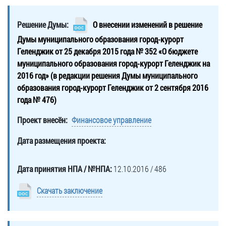
частное
нестационарных
Экономика
План
партнёрство
объектах
Решение Думы:
О внесении изменений в решение
работы
Стандарт
Региональны
(НТО),
и
Думы муниципального образования город-курорт
развития
государствен
QR-
график
Геленджик от 25 декабря 2015 года № 352 «О бюджете
конкуренции
контроль
коды
сессий
муниципального образования город-курорт Геленджик на
Антимонопольный
Документы
2016 год» (в редакции решения Думы муниципального
Имущественная
комплаенс
о
образования город-курорт Геленджик от 2 сентября 2016
поддержка
ОБРАЩЕНИЯ
выявлении
года № 476)
Общественная
субъектов
правообладат
Написать
безопасность
МСП
ранее
Проект внесён:
Финансовое управление
обращение
Инициативное
Участие
учтенных
Просмотр
Дата размещения проекта:
бюджетирование
в
объектов
своего
программах
недвижимост
Инвестиционная
обращения
Дата принятия НПА / №НПА:
12.10.2016 / 486
привлекательность
Проектная
Установленные
деятельность
КСП
СМИ
Скачать заключение
формы
города
Информационные
обращений
Общая
системы
информация
Фотогалерея
Порядок