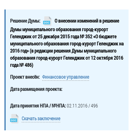
Гостям
молодых
реформа
обязательных
и
депутатов
Противодействие
требований
жителям
Законотворчество
коррупции
Решение Думы:
О внесении изменений в решение
города
Муниципальн
Постоянные
Подведомственные
Думы муниципального образования город-курорт
контроль
Территориальная
комиссии
организации
Геленджик от 25 декабря 2015 года № 352 «О бюджете
избирательная
Формы
и
муниципального образования город-курорт Геленджик на
комиссия
Статистическая
обращений
график
2016 год» (в редакции решения Думы муниципального
Геленджикcкая
информация
заседаний
Градостроите
образования город-курорт Геленджик от 12 октября 2016
Социальная
АнтиНАРКО
деятельность
года № 486)
Сведения
сфера
Муниципальная
о
Архивный
Проект внесён:
Финансовое управление
Меры
служба
доходах,
отдел
поддержки
расходах,
Дата размещения проекта:
Резерв
Порядок
участников
об
управленческих
обжалования
СВО
имуществе
кадров
Дата принятия НПА / №НПА:
02.11.2016 / 496
и
и
Муниципальн
Торги
членов
обязательствах
имущество
Скачать заключение
их
имущественного
Сведения
Муниципальн
семей
характера
о