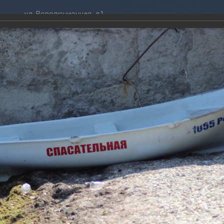
ул. Революционная, д.1
ТРАЦИЯ
ДУМА
+7 (86141) 2-09-00
 администрации
Новости
gelendzhik@mo.krasnodar.ru
Структура
я, задачи и функции
Депутат ЗСК
ума
Администрация
Руководители
Документы
К
обработки
Депутат ГД
ных данных
График приёмов граждан
я информация
депутатами
ативная реформа
Депутатское объединение
ждународной выставки Гидроавиасалон – 2014
йствие коррупции
Совет молодых депутатов
ТОГАЛЕРЕЯ
твенные организации
Законотворчество
еская информация
Постоянные комиссии и граф
014
О
заседаний
тие X Международной выставки Гидроавиасалон – 2014
(
ьная служба
Сведения о доходах, расходах,