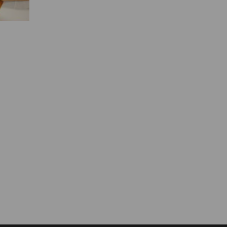
Муниципальная служба
Информация о закупках товаров,
работ, услуг
ТОС
Территориальное общественное
самоуправление
Итоги конкурсов
Территориальная организация
ТОС
Контакты ТОС