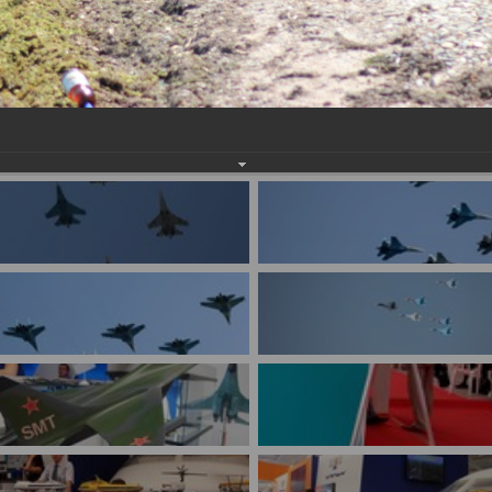
имуществе и обязательствах
авленческих кадров
имущественного характера
План работы и график сессий
о нестационарных
НТО), QR-коды
ОБРАЩЕНИЯ
нная поддержка
Написать обращение
 МСП
Просмотр своего обращения
программах
Установленные формы
 деятельность
обращений
ионные системы
Порядок и время приема
ые визиты и рабочие
Порядок обжалования
Обзоры обращений лиц
ы проверок
Законодательная карта
ые организации
Порядок оказания бесплатно
юридической помощи