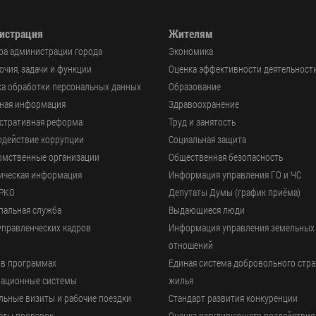
истрация
Жителям
ра администрации города
Экономика
чия, задачи и функции
Оценка эффективности деятельност
а обработки персональных данных
Образование
ьная информация
Здравоохранение
стративная реформа
Труд и занятость
одействие коррупции
Социальная защита
омственные организации
Общественная безопасность
ическая информация
Информация управления ГО и ЧС
РКО
Депутаты Думы (график приёма)
пальная служба
Выдающиеся люди
управленческих кадров
Информация управления земельных
отношений
 в программах
Единая система добровольного стр
ационные системы
жилья
ьные визиты и рабочие поездки
Стандарт развития конкуренции
аты проверок
Оценка регулирующего воздействия