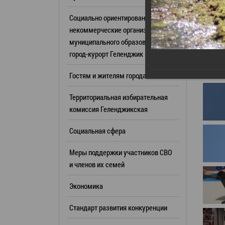
Резерв упр
Стандарт развития конкуренции
Социально ориентированные
Торги
Антимонопольный комплаенс
некоммерческие организации
муниципального образования
Сведения 
Общественная безопасность
город-курорт Геленджик
объектах (
Инициативное бюджетирование
Имуществе
Гостям и жителям города
Инвестиционная
субъектов
привлекательность
Территориальная избирательная
Участие в 
СМИ города
комиссия Геленджикcкая
Проектная
Фотогалерея
Социальная сфера
Информац
Видеогалерея
Официальн
Меры поддержки участников СВО
WEB-камеры
поездки
и членов их семей
Карта
Результат
Экономика
Профсоюзн
РУКОВОДИТЕЛИ
Стандарт развития конкуренции
Глава муниципального