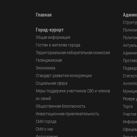
Главная
Админ
Структу
Город-курорт
Полномо
Общая информация
Политик
Гостям и жителям города
Актуал
Территориальная избирательная комиссия
Админи
Геленджикcкая
Против
Экономика
Подвед
Стандарт развития конкуренции
Статист
Социальная сфера
АнтиНА
Меры поддержки участников СВО и членов
Муници
их семей
Резерв 
Общественная безопасность
Торги
Инвестиционная привлекательность
Участие
СМИ города
Информ
СМИ о нас
Официал
Фотогалерея
Результ