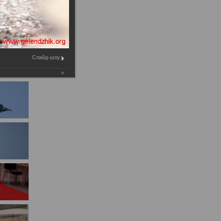
Муниципальное имущество
Муниципально-частное
партнёрство
Региональный государственный
Слайд-шоу:
контроль
Документы о выявлении
правообладателей ранее
учтенных объектов
недвижимости
КСП
Общая информация
Контрольно-ревизионная и
экспертно-аналитическая
деятельность
й
Противодействие коррупции