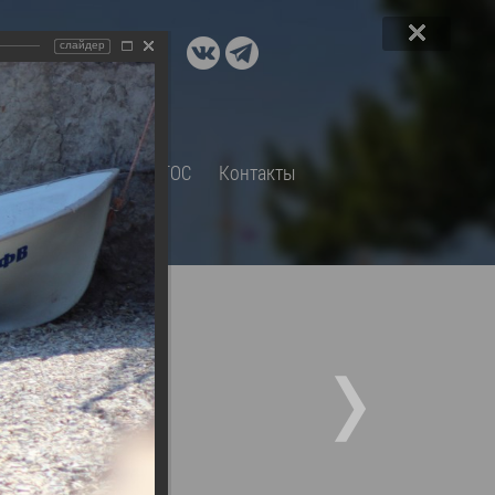
ДОКУМЕНТЫ
слайдер
A+
А
×
Правовые акты и их экспертиза
Оценка регулирующего
воздействия
СП
Обращения
ТОС
Контакты
Экспертиза действующих
нормативных правовых актов
Оценка применения
обязательных требований
Муниципальный контроль
Формы обращений
Градостроительная деятельность
ик
Архивный отдел
51 фото)
Порядок обжалования
 об