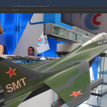
ул. Революционная, д.1
ТРАЦИЯ
ДУМА
+7 (86141) 2-09-00
 администрации
Новости
gelendzhik@mo.krasnodar.ru
Структура
я, задачи и функции
Депутат ЗСК
ума
Администрация
Руководители
Документы
К
обработки
Депутат ГД
ных данных
График приёмов граждан
я информация
депутатами
ативная реформа
Депутатское объединение
ждународной выставки Гидроавиасалон – 2014
йствие коррупции
Совет молодых депутатов
ТОГАЛЕРЕЯ
твенные организации
Законотворчество
еская информация
Постоянные комиссии и граф
014
О
заседаний
тие X Международной выставки Гидроавиасалон – 2014
(
ьная служба
Сведения о доходах, расходах,