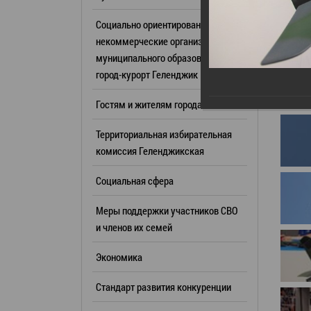
Резерв упр
Стандарт развития конкуренции
Социально ориентированные
Торги
Антимонопольный комплаенс
некоммерческие организации
муниципального образования
Сведения 
Общественная безопасность
город-курорт Геленджик
объектах (
Инициативное бюджетирование
Имуществе
Гостям и жителям города
Инвестиционная
субъектов
привлекательность
Территориальная избирательная
Участие в 
СМИ города
комиссия Геленджикcкая
Проектная
Фотогалерея
Социальная сфера
Информац
Видеогалерея
Официальн
Меры поддержки участников СВО
WEB-камеры
поездки
и членов их семей
Карта
Результат
Экономика
Профсоюзн
РУКОВОДИТЕЛИ
Стандарт развития конкуренции
Глава муниципального