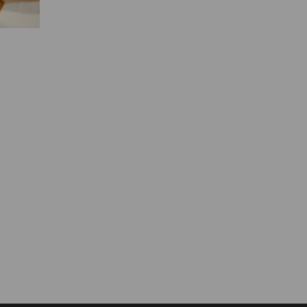
Муниципальная служба
Информация о закупках товаров,
работ, услуг
ТОС
Территориальное общественное
самоуправление
Итоги конкурсов
Территориальная организация
ТОС
Контакты ТОС