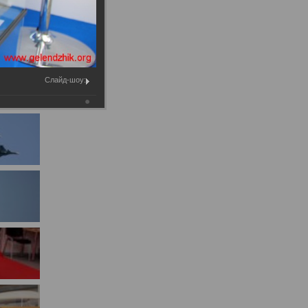
Муниципальное имущество
Муниципально-частное
партнёрство
Региональный государственный
Слайд-шоу:
контроль
Документы о выявлении
правообладателей ранее
учтенных объектов
недвижимости
КСП
Общая информация
Контрольно-ревизионная и
экспертно-аналитическая
деятельность
й
Противодействие коррупции