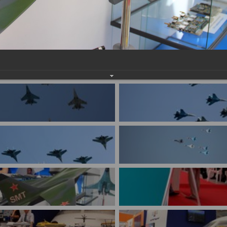
имуществе и обязательствах
авленческих кадров
имущественного характера
План работы и график сессий
о нестационарных
НТО), QR-коды
ОБРАЩЕНИЯ
нная поддержка
Написать обращение
 МСП
Просмотр своего обращения
программах
Установленные формы
 деятельность
обращений
ионные системы
Порядок и время приема
ые визиты и рабочие
Порядок обжалования
Обзоры обращений лиц
ы проверок
Законодательная карта
ые организации
Порядок оказания бесплатно
юридической помощи