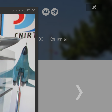
ДОКУМЕНТЫ
слайдер
A+
А
×
Правовые акты и их экспертиза
Оценка регулирующего
воздействия
СП
Обращения
ТОС
Контакты
Экспертиза действующих
нормативных правовых актов
Оценка применения
обязательных требований
Муниципальный контроль
Формы обращений
Градостроительная деятельность
ик
Архивный отдел
51 фото)
Порядок обжалования
 об