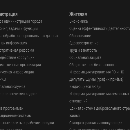
истрация
Жителям
ра администрации города
Экономика
чия, задачи и функции
Оценка эффективности деятельност
а обработки персональных данных
Образование
ьная информация
Здравоохранение
стративная реформа
Труд и занятость
одействие коррупции
Социальная защита
омственные организации
Общественная безопасность
ическая информация
Информация управления ГО и ЧС
РКО
Депутаты Думы (график приёма)
пальная служба
Выдающиеся люди
управленческих кадров
Информация управления земельных
отношений
 в программах
Единая система добровольного стр
ационные системы
жилья
ьные визиты и рабочие поездки
Стандарт развития конкуренции
аты проверок
Оценка регулирующего воздействия