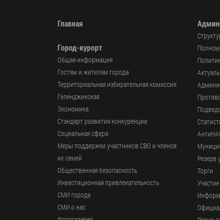
Главная
Админ
Структу
Город-курорт
Полномо
Общая информация
Политик
Гостям и жителям города
Актуал
Территориальная избирательная комиссия
Админи
Геленджикcкая
Против
Экономика
Подвед
Стандарт развития конкуренции
Статист
Социальная сфера
АнтиНА
Меры поддержки участников СВО и членов
Муници
их семей
Резерв 
Общественная безопасность
Торги
Инвестиционная привлекательность
Участие
СМИ города
Информ
СМИ о нас
Официал
Фотогалерея
Результ