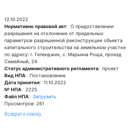
Гостям
молодых
реформа
обязательных
и
депутатов
Противодействие
требований
жителям
Законотворчество
коррупции
12.10.2022
города
Муниципальн
Нормативно правовой акт
: О предоставлении
Постоянные
Подведомственные
контроль
Территориальная
разрешения на отклонение от предельных
комиссии
организации
избирательная
Формы
параметров разрешенной реконструкции объекта
и
комиссия
Статистическая
обращений
капитального строительства на земельном участке
график
Геленджикcкая
информация
по адресу: г. Геленджик, с. Марьина Роща, проезд
заседаний
Градостроите
Семейный, 24
Социальная
АнтиНАРКО
деятельность
Сведения
Статус административного регламента
: проект
сфера
Муниципальная
о
Архивный
Вид НПА
: Постановление
Меры
служба
доходах,
отдел
Дата принятия
: 11.10.2022
поддержки
расходах,
Резерв
№ НПА
: 2225
Порядок
участников
об
управленческих
Файл НПА
:
Загрузить
обжалования
СВО
имуществе
кадров
Просмотров: 261
и
и
Муниципальн
Торги
Возврат к списку
членов
обязательствах
имущество
их
имущественного
Сведения
Муниципальн
семей
характера
о