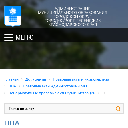
АДМИНИСТРАЦИЯ
ГОРОД-
АДМИНИСТРАЦИЯ
ДУМА
ДОКУМЕНТЫ
МУНИЦИПАЛЬНОГО ОБРАЗОВАНИЯ
ГОРОДСКОЙ ОКРУГ
×
КУРОРТ
ГОРОД-КУРОРТ ГЕЛЕНДЖИК
Структура
Новости
Правовые
КРАСНОДАРСКОГО КРАЯ
администрации
акты
Общая
Структура
МЕНЮ
города
и
информация
Депутат
их
Полномочия,
Кубань
ЗСК
экспертиза
задачи
юбилейная
Депутат
и
Оценка
Социально
ГД
функции
регулирующе
ориентированные
воздействия
График
Политика
некоммерческие
Главная
Документы
Правовые акты и их экспертиза
приёмов
обработки
Экспертиза
организации
НПА
Правовые акты Администрации МО
граждан
персональных
действующих
муниципального
Ненормативные правовые акты Администрации
2022
депутатами
данных
нормативных
образования
правовых
город-
Депутатское
Актуальная
актов
курорт
объединение
информация
Геленджик
Оценка
Совет
Административная
НПА
применения