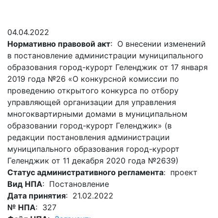
Гостям
молодых
реформа
обязательных
и
депутатов
Противодействие
требований
жителям
Законотворчество
коррупции
04.04.2022
города
Муниципальн
Нормативно правовой акт
: О внесении изменений
Постоянные
Подведомственные
контроль
Территориальная
в постановление администрации муниципального
комиссии
организации
избирательная
Формы
образования город-курорт Геленджик от 17 января
и
комиссия
Статистическая
обращений
2019 года №26 «О конкурсной комиссии по
график
Геленджикcкая
информация
проведению открытого конкурса по отбору
заседаний
Градостроите
управляющей организации для управления
Социальная
АнтиНАРКО
деятельность
Сведения
многоквартирными домами в муниципальном
сфера
Муниципальная
о
Архивный
образовании город-курорт Геленджик» (в
Меры
служба
доходах,
отдел
редакции постановления администрации
поддержки
расходах,
Резерв
муниципального образования город-курорт
Порядок
участников
об
управленческих
Геленджик от 11 декабря 2020 года №2639)
обжалования
СВО
имуществе
кадров
Статус административного регламента
: проект
и
и
Муниципальн
Вид НПА
: Постановление
Торги
членов
обязательствах
имущество
Дата принятия
: 21.02.2022
их
имущественного
Сведения
Муниципальн
№ НПА
: 327
семей
характера
о