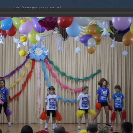
ул. Революционная, д.1
ТРАЦИЯ
ДУМА
+7 (86141) 2-09-00
 администрации
Новости
gelendzhik@mo.krasnodar.ru
Структура
я, задачи и функции
Депутат ЗСК
ума
Администрация
Руководители
Документы
К
обработки
Депутат ГД
ных данных
График приёмов граждан
я информация
депутатами
ативная реформа
Депутатское объединение
мероприятие, посвященное 50-летию поселка Светлый
йствие коррупции
Совет молодых депутатов
ТОГАЛЕРЕЯ
твенные организации
Законотворчество
еская информация
Постоянные комиссии и граф
016
О
заседаний
ничное мероприятие, посвященное 50-летию поселка Све
ьная служба
Сведения о доходах, расходах,