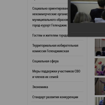
Резерв упр
Стандарт развития конкуренции
Социально ориентированные
Торги
Антимонопольный комплаенс
некоммерческие организации
муниципального образования
Сведения 
Общественная безопасность
город-курорт Геленджик
объектах (
Инициативное бюджетирование
Имуществе
Гостям и жителям города
Инвестиционная
субъектов
привлекательность
Территориальная избирательная
Участие в 
СМИ города
комиссия Геленджикcкая
Проектная
Фотогалерея
Социальная сфера
Информац
Видеогалерея
Официальн
Меры поддержки участников СВО
WEB-камеры
поездки
и членов их семей
Карта
Результат
Экономика
Профсоюзн
РУКОВОДИТЕЛИ
Стандарт развития конкуренции
Глава муниципального