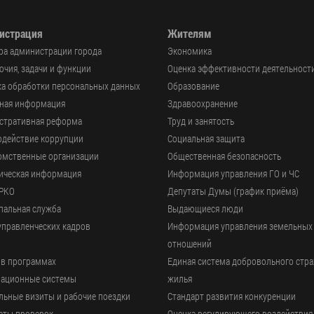
истрация
Жителям
ра администрации города
Экономика
чия, задачи и функции
Оценка эффективности деятельност
а обработки персональных данных
Образование
ьная информация
Здравоохранение
стративная реформа
Труд и занятость
одействие коррупции
Социальная защита
омственные организации
Общественная безопасность
ическая информация
Информация управления ГО и ЧС
РКО
Депутаты Думы (график приёма)
пальная служба
Выдающиеся люди
управленческих кадров
Информация управления земельных
отношений
 в программах
Единая система добровольного стр
ационные системы
жилья
ьные визиты и рабочие поездки
Стандарт развития конкуренции
аты проверок
Оценка регулирующего воздействия