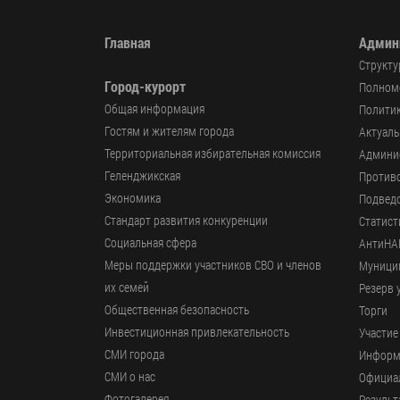
Главная
Админ
Структу
Город-курорт
Полномо
Общая информация
Политик
Гостям и жителям города
Актуал
Территориальная избирательная комиссия
Админи
Геленджикcкая
Против
Экономика
Подвед
Стандарт развития конкуренции
Статист
Социальная сфера
АнтиНА
Меры поддержки участников СВО и членов
Муници
их семей
Резерв 
Общественная безопасность
Торги
Инвестиционная привлекательность
Участие
СМИ города
Информ
СМИ о нас
Официал
Фотогалерея
Результ