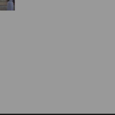
Муниципальная служба
Информация о закупках товаров,
работ, услуг
ТОС
Территориальное общественное
самоуправление
Итоги конкурсов
Территориальная организация
ТОС
Контакты ТОС