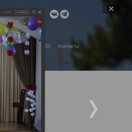
ДОКУМЕНТЫ
слайдер
A+
А
×
Правовые акты и их экспертиза
Оценка регулирующего
воздействия
СП
Обращения
ТОС
Контакты
Экспертиза действующих
нормативных правовых актов
Оценка применения
обязательных требований
Муниципальный контроль
Формы обращений
Градостроительная деятельность
ик
Архивный отдел
тлый
(16 фото)
Порядок обжалования
 об