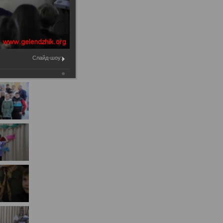
Муниципальное имущество
Муниципально-частное
партнёрство
Региональный государственный
Слайд-шоу:
контроль
Документы о выявлении
правообладателей ранее
учтенных объектов
недвижимости
КСП
Общая информация
Контрольно-ревизионная и
экспертно-аналитическая
деятельность
й
Противодействие коррупции