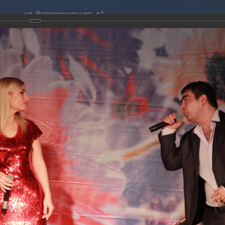
ул. Революционная, д.1
ТРАЦИЯ
ДУМА
+7 (86141) 2-09-00
 администрации
Новости
gelendzhik@mo.krasnodar.ru
Структура
я, задачи и функции
Депутат ЗСК
ума
Администрация
Руководители
Документы
К
обработки
Депутат ГД
ных данных
График приёмов граждан
я информация
депутатами
ативная реформа
Депутатское объединение
я
йствие коррупции
Совет молодых депутатов
ТОГАЛЕРЕЯ
твенные организации
Законотворчество
еская информация
Постоянные комиссии и граф
014
О
заседаний
спасателя
(38 фото)
ьная служба
Сведения о доходах, расходах,