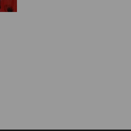
Муниципальная служба
Информация о закупках товаров,
работ, услуг
ТОС
Территориальное общественное
самоуправление
Итоги конкурсов
Территориальная организация
ТОС
Контакты ТОС