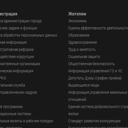
истрация
Жителям
ра администрации города
Экономика
чия, задачи и функции
Оценка эффективности деятельност
а обработки персональных данных
Образование
ьная информация
Здравоохранение
стративная реформа
Труд и занятость
одействие коррупции
Социальная защита
омственные организации
Общественная безопасность
ическая информация
Информация управления ГО и ЧС
РКО
Депутаты Думы (график приёма)
пальная служба
Выдающиеся люди
управленческих кадров
Информация управления земельных
отношений
 в программах
Единая система добровольного стр
ационные системы
жилья
ьные визиты и рабочие поездки
Стандарт развития конкуренции
аты проверок
Оценка регулирующего воздействия