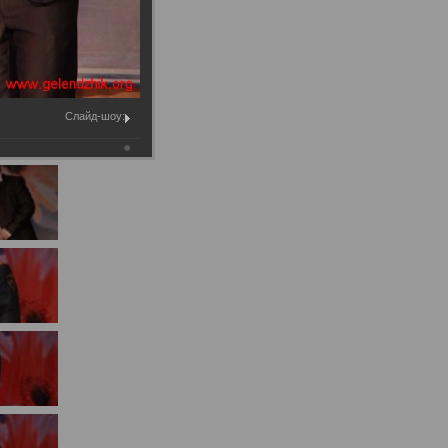
Муниципальное имущество
Муниципально-частное
партнёрство
Региональный государственный
Слайд-шоу:
контроль
Документы о выявлении
правообладателей ранее
учтенных объектов
недвижимости
КСП
Общая информация
Контрольно-ревизионная и
экспертно-аналитическая
деятельность
й
Противодействие коррупции