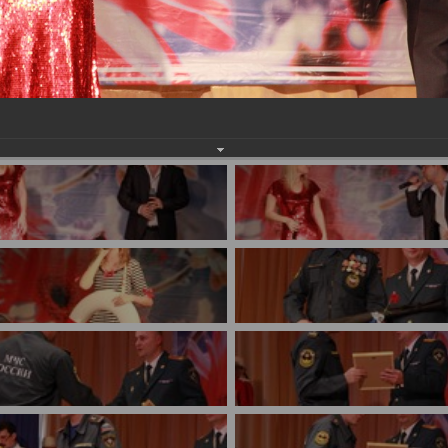
имуществе и обязательствах
авленческих кадров
имущественного характера
План работы и график сессий
о нестационарных
НТО), QR-коды
ОБРАЩЕНИЯ
нная поддержка
Написать обращение
 МСП
Просмотр своего обращения
программах
Установленные формы
 деятельность
обращений
ионные системы
Порядок и время приема
ые визиты и рабочие
Порядок обжалования
Обзоры обращений лиц
ы проверок
Законодательная карта
ые организации
Порядок оказания бесплатно
юридической помощи