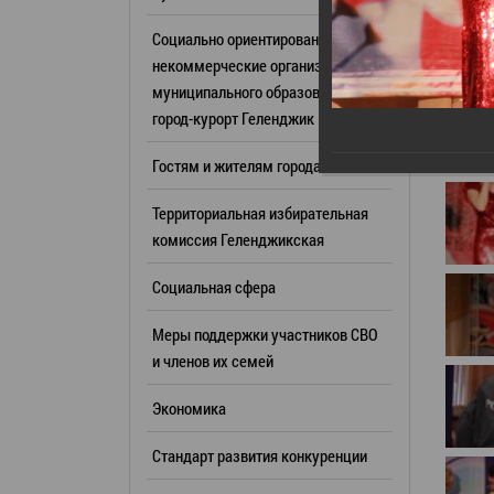
Резерв упр
Стандарт развития конкуренции
Социально ориентированные
Торги
Антимонопольный комплаенс
некоммерческие организации
муниципального образования
Сведения 
Общественная безопасность
город-курорт Геленджик
объектах (
Инициативное бюджетирование
Имуществе
Гостям и жителям города
Инвестиционная
субъектов
привлекательность
Территориальная избирательная
Участие в 
СМИ города
комиссия Геленджикcкая
Проектная
Фотогалерея
Социальная сфера
Информац
Видеогалерея
Официальн
Меры поддержки участников СВО
WEB-камеры
поездки
и членов их семей
Карта
Результат
Экономика
Профсоюзн
РУКОВОДИТЕЛИ
Стандарт развития конкуренции
Глава муниципального