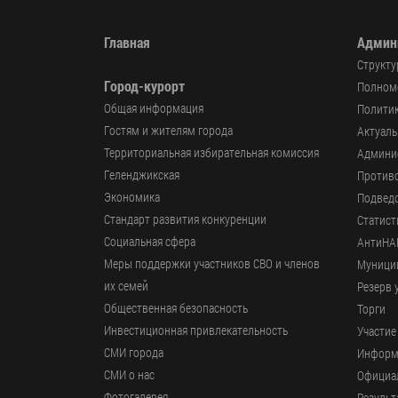
Главная
Админ
Структу
Город-курорт
Полномо
Общая информация
Политик
Гостям и жителям города
Актуал
Территориальная избирательная комиссия
Админи
Геленджикcкая
Против
Экономика
Подвед
Стандарт развития конкуренции
Статист
Социальная сфера
АнтиНА
Меры поддержки участников СВО и членов
Муници
их семей
Резерв 
Общественная безопасность
Торги
Инвестиционная привлекательность
Участие
СМИ города
Информ
СМИ о нас
Официал
Фотогалерея
Результ