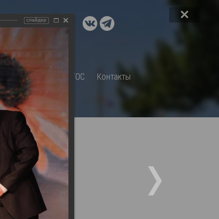
ДОКУМЕНТЫ
слайдер
A+
А
×
Правовые акты и их экспертиза
Оценка регулирующего
воздействия
СП
Обращения
ТОС
Контакты
Экспертиза действующих
нормативных правовых актов
Оценка применения
обязательных требований
Муниципальный контроль
Формы обращений
Градостроительная деятельность
ик
Архивный отдел
Порядок обжалования
 об