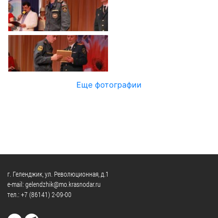
Официальные
и
Контрольно-
Видеогалерея
визиты
время
ревизионная
WEB-
и
приема
и
камеры
рабочие
экспертно-
Порядок
поездки
Карта
аналитическа
обжалования
деятельность
Результаты
Обзоры
проверок
Противодейс
РУКОВОДИТЕЛИ
Еще фотографии
обращений
коррупции
Профсоюзные
лиц
Глава
организации
Муниципальн
муниципального
Законодательная
служба
образования
карта
Информация
Список
Порядок
о
руководителей
оказания
закупках
бесплатной
товаров,
г. Геленджик, ул. Революционная, д.1
юридической
КОНТАКТЫ
работ,
e-mail: gelendzhik@mo.krasnodar.ru
помощи
тел.:
+7 (86141) 2-09-00
услуг