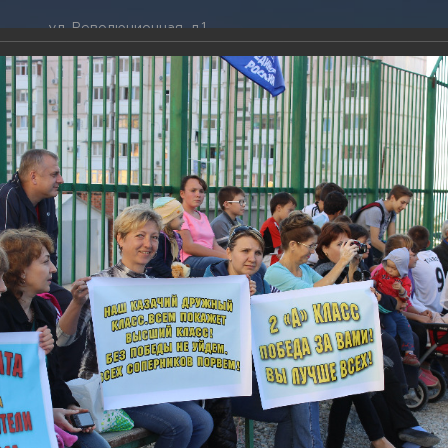
ул. Революционная, д.1
ТРАЦИЯ
ДУМА
+7 (86141) 2-09-00
 администрации
Новости
gelendzhik@mo.krasnodar.ru
Структура
я, задачи и функции
Депутат ЗСК
ума
Администрация
Руководители
Документы
К
обработки
Депутат ГД
ных данных
График приёмов граждан
я информация
депутатами
ативная реформа
Депутатское объединение
его двора" в мкр.Северный
йствие коррупции
Совет молодых депутатов
ТОГАЛЕРЕЯ
твенные организации
Законотворчество
еская информация
Постоянные комиссии и граф
014
О
заседаний
дник нашего двора" в мкр.Северный
(12 фото)
ьная служба
Сведения о доходах, расходах,