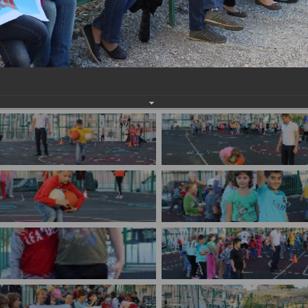
имуществе и обязательствах
авленческих кадров
имущественного характера
План работы и график сессий
о нестационарных
НТО), QR-коды
ОБРАЩЕНИЯ
нная поддержка
Написать обращение
 МСП
Просмотр своего обращения
программах
Установленные формы
 деятельность
обращений
ионные системы
Порядок и время приема
ые визиты и рабочие
Порядок обжалования
Обзоры обращений лиц
ы проверок
Законодательная карта
ые организации
Порядок оказания бесплатно
юридической помощи