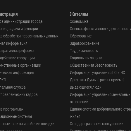
истрация
Жителям
ра администрации города
Экономика
чия, задачи и функции
Оценка эффективности деятельност
а обработки персональных данных
Образование
ьная информация
Здравоохранение
стративная реформа
Труд и занятость
одействие коррупции
Социальная защита
омственные организации
Общественная безопасность
ическая информация
Информация управления ГО и ЧС
РКО
Депутаты Думы (график приёма)
пальная служба
Выдающиеся люди
управленческих кадров
Информация управления земельных
отношений
 в программах
Единая система добровольного стр
ационные системы
жилья
ьные визиты и рабочие поездки
Стандарт развития конкуренции
аты проверок
Оценка регулирующего воздействия