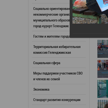
Резерв упр
Стандарт развития конкуренции
Социально ориентированные
Торги
Антимонопольный комплаенс
некоммерческие организации
муниципального образования
Сведения 
Общественная безопасность
город-курорт Геленджик
объектах (
Инициативное бюджетирование
Имуществе
Гостям и жителям города
Инвестиционная
субъектов
привлекательность
Территориальная избирательная
Участие в 
СМИ города
комиссия Геленджикcкая
Проектная
Фотогалерея
Социальная сфера
Информац
Видеогалерея
Официальн
Меры поддержки участников СВО
WEB-камеры
поездки
и членов их семей
Карта
Результат
Экономика
Профсоюзн
РУКОВОДИТЕЛИ
Стандарт развития конкуренции
Глава муниципального