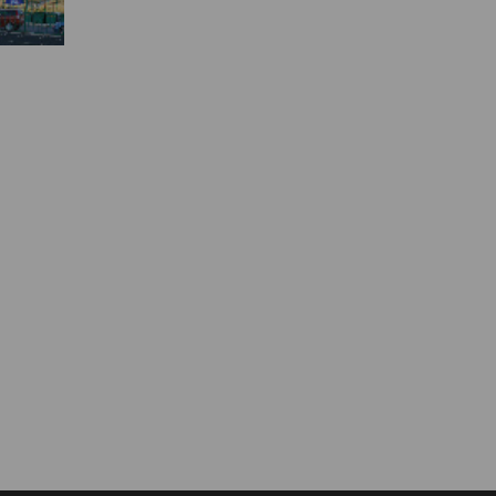
Муниципальная служба
Информация о закупках товаров,
работ, услуг
ТОС
Территориальное общественное
самоуправление
Итоги конкурсов
Территориальная организация
ТОС
Контакты ТОС