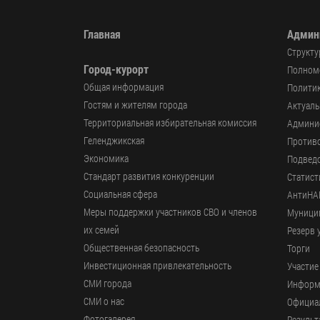
Главная
Админ
Структу
Город-курорт
Полномо
Общая информация
Политик
Гостям и жителям города
Актуал
Территориальная избирательная комиссия
Админи
Геленджикcкая
Против
Экономика
Подвед
Стандарт развития конкуренции
Статист
Социальная сфера
АнтиНА
Меры поддержки участников СВО и членов
Муници
их семей
Резерв 
Общественная безопасность
Торги
Инвестиционная привлекательность
Участие
СМИ города
Информ
СМИ о нас
Официал
Фотогалерея
Результ