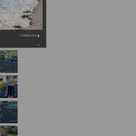
Муниципальное имущество
Муниципально-частное
партнёрство
Региональный государственный
Слайд-шоу:
контроль
Документы о выявлении
правообладателей ранее
учтенных объектов
недвижимости
КСП
Общая информация
Контрольно-ревизионная и
экспертно-аналитическая
деятельность
й
Противодействие коррупции