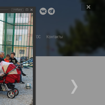
ДОКУМЕНТЫ
слайдер
A+
А
×
Правовые акты и их экспертиза
Оценка регулирующего
воздействия
СП
Обращения
ТОС
Контакты
Экспертиза действующих
нормативных правовых актов
Оценка применения
обязательных требований
Муниципальный контроль
Формы обращений
Градостроительная деятельность
ик
Архивный отдел
Порядок обжалования
 об