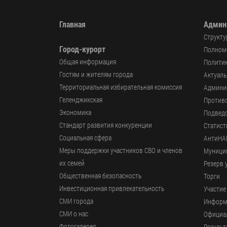
Главная
Админ
Структу
Город-курорт
Полномо
Общая информация
Политик
Гостям и жителям города
Актуал
Территориальная избирательная комиссия
Админи
Геленджикcкая
Против
Экономика
Подвед
Стандарт развития конкуренции
Статист
Социальная сфера
АнтиНА
Меры поддержки участников СВО и членов
Муници
их семей
Резерв 
Общественная безопасность
Торги
Инвестиционная привлекательность
Участие
СМИ города
Информ
СМИ о нас
Официал
Фотогалерея
Результ