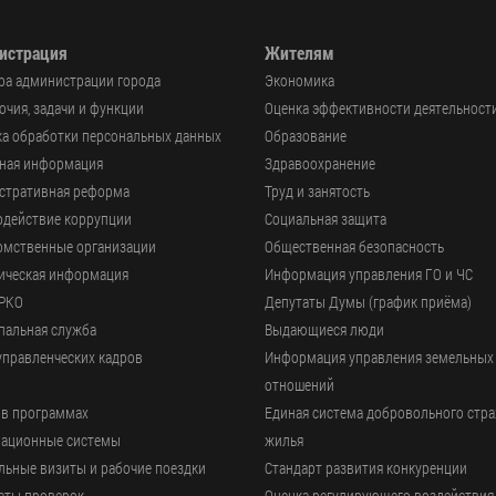
истрация
Жителям
ра администрации города
Экономика
чия, задачи и функции
Оценка эффективности деятельност
а обработки персональных данных
Образование
ьная информация
Здравоохранение
стративная реформа
Труд и занятость
одействие коррупции
Социальная защита
омственные организации
Общественная безопасность
ическая информация
Информация управления ГО и ЧС
РКО
Депутаты Думы (график приёма)
пальная служба
Выдающиеся люди
управленческих кадров
Информация управления земельных
отношений
 в программах
Единая система добровольного стр
ационные системы
жилья
ьные визиты и рабочие поездки
Стандарт развития конкуренции
аты проверок
Оценка регулирующего воздействия