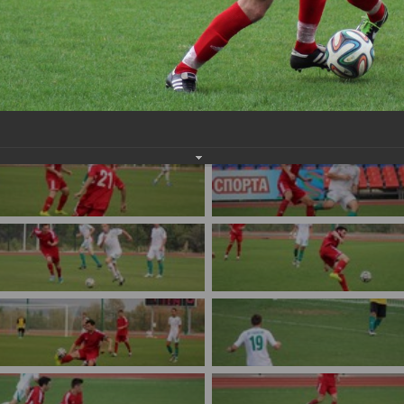
имуществе и обязательствах
авленческих кадров
имущественного характера
План работы и график сессий
о нестационарных
НТО), QR-коды
ОБРАЩЕНИЯ
нная поддержка
Написать обращение
 МСП
Просмотр своего обращения
программах
Установленные формы
 деятельность
обращений
ионные системы
Порядок и время приема
ые визиты и рабочие
Порядок обжалования
Обзоры обращений лиц
ы проверок
Законодательная карта
ые организации
Порядок оказания бесплатно
юридической помощи