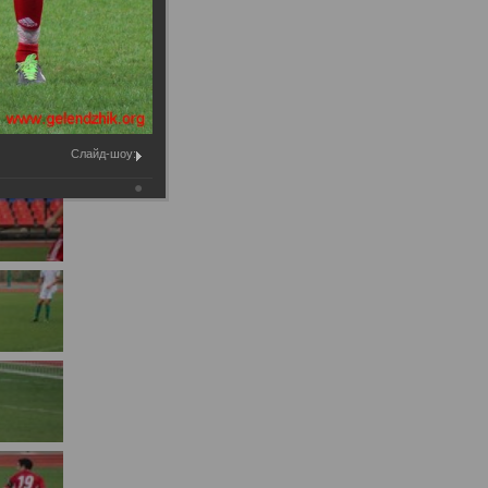
Муниципальное имущество
Муниципально-частное
партнёрство
Региональный государственный
контроль
Слайд-шоу:
Документы о выявлении
правообладателей ранее
учтенных объектов
недвижимости
КСП
Общая информация
Контрольно-ревизионная и
экспертно-аналитическая
деятельность
й
Противодействие коррупции