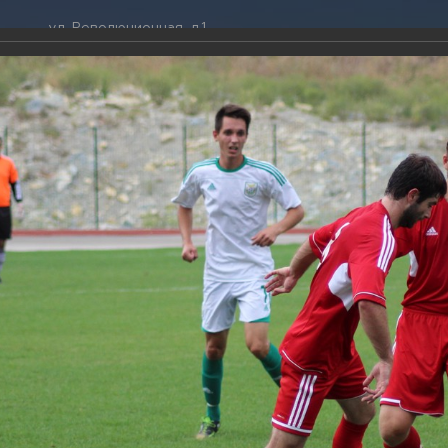
ул. Революционная, д.1
ТРАЦИЯ
ДУМА
+7 (86141) 2-09-00
 администрации
Новости
gelendzhik@mo.krasnodar.ru
Структура
я, задачи и функции
Депутат ЗСК
ума
Администрация
Руководители
Документы
К
обработки
Депутат ГД
ных данных
График приёмов граждан
я информация
депутатами
ативная реформа
Депутатское объединение
тч между командами «Спартак-Д» – «Славянск»
йствие коррупции
Совет молодых депутатов
ТОГАЛЕРЕЯ
твенные организации
Законотворчество
еская информация
Постоянные комиссии и граф
014
О
заседаний
льный матч между командами «Спартак-Д» – «Славянск»
ьная служба
Сведения о доходах, расходах,