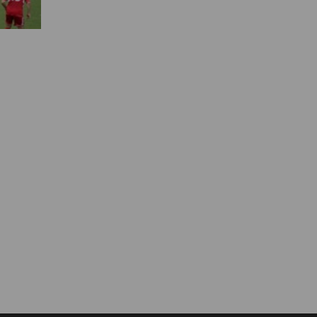
Муниципальная служба
Информация о закупках товаров,
работ, услуг
ТОС
Территориальное общественное
самоуправление
Итоги конкурсов
Территориальная организация
ТОС
Контакты ТОС