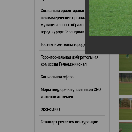
Резерв упр
Стандарт развития конкуренции
Социально ориентированные
Торги
Антимонопольный комплаенс
некоммерческие организации
муниципального образования
Сведения 
Общественная безопасность
город-курорт Геленджик
объектах (
Инициативное бюджетирование
Имуществе
Гостям и жителям города
Инвестиционная
субъектов
привлекательность
Территориальная избирательная
Участие в 
СМИ города
комиссия Геленджикcкая
Проектная
Фотогалерея
Социальная сфера
Информац
Видеогалерея
Официальн
Меры поддержки участников СВО
WEB-камеры
поездки
и членов их семей
Карта
Результат
Экономика
Профсоюзн
РУКОВОДИТЕЛИ
Стандарт развития конкуренции
Глава муниципального