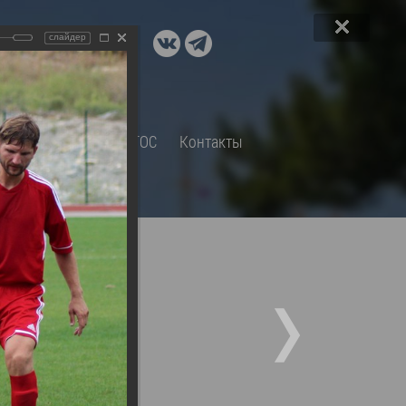
ДОКУМЕНТЫ
слайдер
A+
А
×
Правовые акты и их экспертиза
Оценка регулирующего
воздействия
СП
Обращения
ТОС
Контакты
Экспертиза действующих
нормативных правовых актов
Оценка применения
обязательных требований
Муниципальный контроль
Формы обращений
Градостроительная деятельность
ик
Архивный отдел
(17 фото)
Порядок обжалования
 об