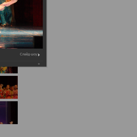
Муниципальное имущество
Муниципально-частное
партнёрство
Региональный государственный
контроль
Документы о выявлении
правообладателей ранее
Слайд-шоу:
учтенных объектов
недвижимости
КСП
Общая информация
Контрольно-ревизионная и
экспертно-аналитическая
деятельность
й
Противодействие коррупции