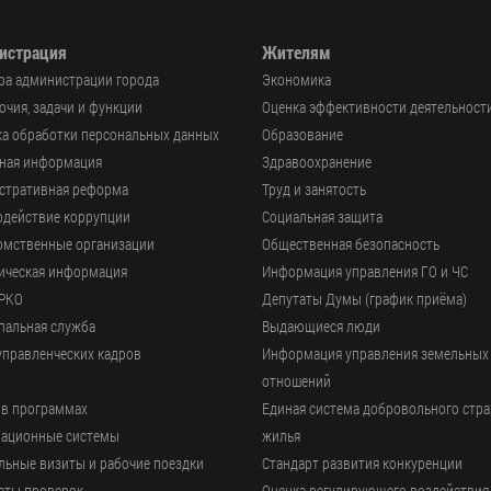
истрация
Жителям
ра администрации города
Экономика
чия, задачи и функции
Оценка эффективности деятельност
а обработки персональных данных
Образование
ьная информация
Здравоохранение
стративная реформа
Труд и занятость
одействие коррупции
Социальная защита
омственные организации
Общественная безопасность
ическая информация
Информация управления ГО и ЧС
РКО
Депутаты Думы (график приёма)
пальная служба
Выдающиеся люди
управленческих кадров
Информация управления земельных
отношений
 в программах
Единая система добровольного стр
ационные системы
жилья
ьные визиты и рабочие поездки
Стандарт развития конкуренции
аты проверок
Оценка регулирующего воздействия