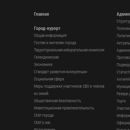
Главная
Админ
Структу
Город-курорт
Полномо
Общая информация
Политик
Гостям и жителям города
Актуал
Территориальная избирательная комиссия
Админи
Геленджикcкая
Против
Экономика
Подвед
Стандарт развития конкуренции
Статист
Социальная сфера
АнтиНА
Меры поддержки участников СВО и членов
Муници
их семей
Резерв 
Общественная безопасность
Торги
Инвестиционная привлекательность
Участие
СМИ города
Информ
СМИ о нас
Официал
Фотогалерея
Результ