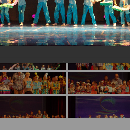
имуществе и обязательствах
авленческих кадров
имущественного характера
План работы и график сессий
о нестационарных
НТО), QR-коды
ОБРАЩЕНИЯ
нная поддержка
Написать обращение
 МСП
Просмотр своего обращения
программах
Установленные формы
 деятельность
обращений
ионные системы
Порядок и время приема
ые визиты и рабочие
Порядок обжалования
Обзоры обращений лиц
ы проверок
Законодательная карта
ые организации
Порядок оказания бесплатно
юридической помощи