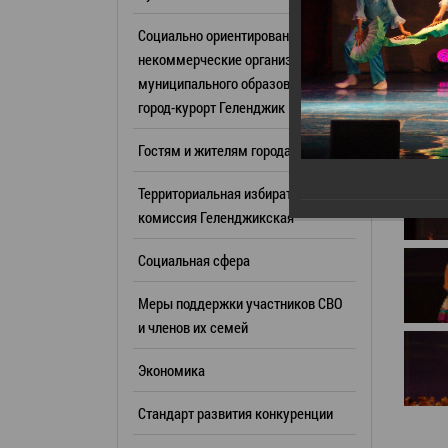
Резерв упр
Стандарт развития конкуренции
Социально ориентированные
Торги
Антимонопольный комплаенс
некоммерческие организации
муниципального образования
Сведения 
Общественная безопасность
город-курорт Геленджик
объектах (
Инициативное бюджетирование
Имуществе
Гостям и жителям города
Инвестиционная
субъектов
привлекательность
Территориальная избирательная
Участие в 
СМИ города
комиссия Геленджикcкая
Проектная
Фотогалерея
Социальная сфера
Информац
Видеогалерея
Официальн
Меры поддержки участников СВО
WEB-камеры
поездки
и членов их семей
Карта
Результат
Экономика
Профсоюзн
РУКОВОДИТЕЛИ
Стандарт развития конкуренции
Глава муниципального