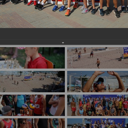
имуществе и обязательствах
авленческих кадров
имущественного характера
План работы и график сессий
о нестационарных
НТО), QR-коды
ОБРАЩЕНИЯ
нная поддержка
Написать обращение
 МСП
Просмотр своего обращения
программах
Установленные формы
 деятельность
обращений
ионные системы
Порядок и время приема
ые визиты и рабочие
Порядок обжалования
Обзоры обращений лиц
ы проверок
Законодательная карта
ые организации
Порядок оказания бесплатно
юридической помощи