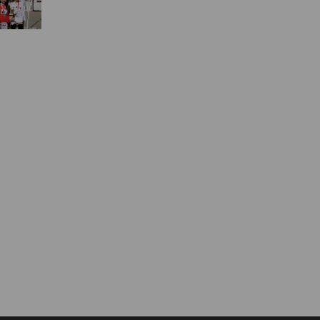
Муниципальная служба
Информация о закупках товаров,
работ, услуг
ТОС
Территориальное общественное
самоуправление
Итоги конкурсов
Территориальная организация
ТОС
Контакты ТОС