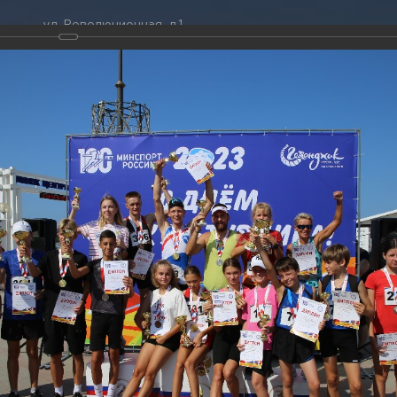
ул. Революционная, д.1
ТРАЦИЯ
ДУМА
+7 (86141) 2-09-00
 администрации
Новости
gelendzhik@mo.krasnodar.ru
Структура
я, задачи и функции
Депутат ЗСК
ума
Администрация
Руководители
Документы
К
обработки
Депутат ГД
ных данных
График приёмов граждан
я информация
депутатами
ативная реформа
Депутатское объединение
урника, 12.08.2023
йствие коррупции
Совет молодых депутатов
ТОГАЛЕРЕЯ
твенные организации
Законотворчество
еская информация
Постоянные комиссии и граф
023
О
заседаний
физкультурника, 12.08.2023
(60 фото)
ьная служба
Сведения о доходах, расходах,