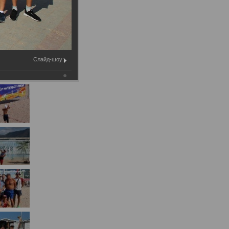
Муниципальное имущество
Муниципально-частное
партнёрство
Региональный государственный
Слайд-шоу:
контроль
Документы о выявлении
правообладателей ранее
учтенных объектов
недвижимости
КСП
Общая информация
Контрольно-ревизионная и
экспертно-аналитическая
деятельность
й
Противодействие коррупции