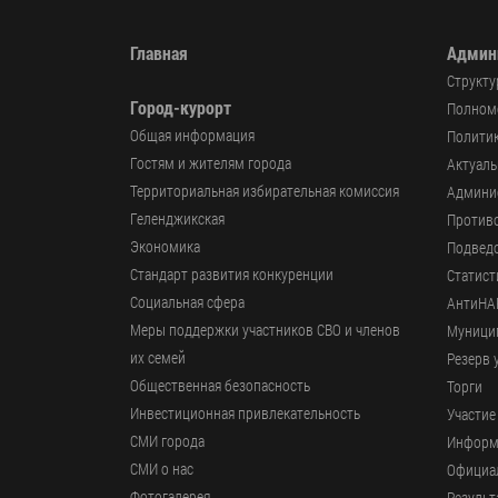
Главная
Админ
Структу
Город-курорт
Полномо
Общая информация
Политик
Гостям и жителям города
Актуал
Территориальная избирательная комиссия
Админи
Геленджикcкая
Против
Экономика
Подвед
Стандарт развития конкуренции
Статист
Социальная сфера
АнтиНА
Меры поддержки участников СВО и членов
Муници
их семей
Резерв 
Общественная безопасность
Торги
Инвестиционная привлекательность
Участие
СМИ города
Информ
СМИ о нас
Официал
Фотогалерея
Результ