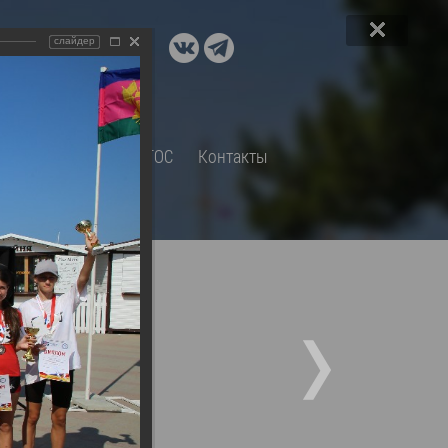
ДОКУМЕНТЫ
слайдер
A+
А
×
Правовые акты и их экспертиза
Оценка регулирующего
воздействия
СП
Обращения
ТОС
Контакты
Экспертиза действующих
нормативных правовых актов
Оценка применения
обязательных требований
Муниципальный контроль
Формы обращений
Градостроительная деятельность
ик
Архивный отдел
Порядок обжалования
 об