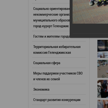
Резерв упр
Стандарт развития конкуренции
Социально ориентированные
Торги
Антимонопольный комплаенс
некоммерческие организации
муниципального образования
Сведения 
Общественная безопасность
город-курорт Геленджик
объектах (
Инициативное бюджетирование
Имуществе
Гостям и жителям города
Инвестиционная
субъектов
привлекательность
Территориальная избирательная
Участие в 
СМИ города
комиссия Геленджикcкая
Проектная
Фотогалерея
Социальная сфера
Информац
Видеогалерея
Официальн
Меры поддержки участников СВО
WEB-камеры
поездки
и членов их семей
Карта
Результат
Экономика
Профсоюзн
РУКОВОДИТЕЛИ
Стандарт развития конкуренции
Глава муниципального