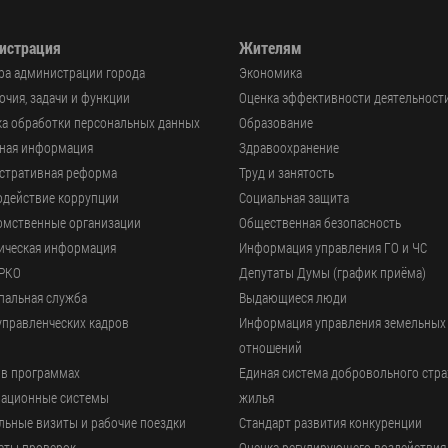
истрация
Жителям
ра администрации города
Экономика
чия, задачи и функции
Оценка эффективности деятельност
а обработки персональных данных
Образование
ьная информация
Здравоохранение
стративная реформа
Труд и занятость
одействие коррупции
Социальная защита
омственные организации
Общественная безопасность
ическая информация
Информация управления ГО и ЧС
РКО
Депутаты Думы (график приёма)
пальная служба
Выдающиеся люди
управленческих кадров
Информация управления земельных
отношений
 в программах
Единая система добровольного стр
ационные системы
жилья
ьные визиты и рабочие поездки
Стандарт развития конкуренции
аты проверок
Оценка регулирующего воздействия