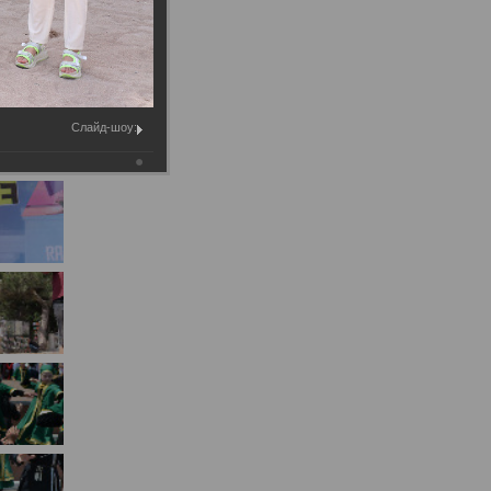
Муниципальное имущество
Муниципально-частное
партнёрство
Региональный государственный
Слайд-шоу:
контроль
Документы о выявлении
правообладателей ранее
учтенных объектов
недвижимости
КСП
Общая информация
Контрольно-ревизионная и
экспертно-аналитическая
деятельность
й
Противодействие коррупции