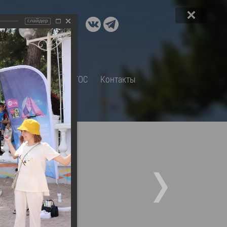
ДОКУМЕНТЫ
слайдер
A+
А
×
Правовые акты и их экспертиза
Оценка регулирующего
воздействия
СП
Обращения
ТОС
Контакты
Экспертиза действующих
нормативных правовых актов
Оценка применения
обязательных требований
Муниципальный контроль
Формы обращений
Градостроительная деятельность
ик
Архивный отдел
Порядок обжалования
 об