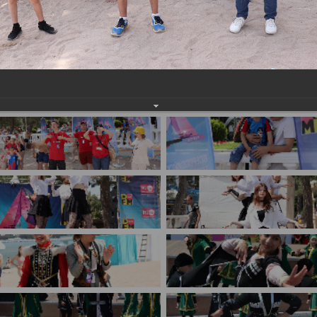
имуществе и обязательствах
авленческих кадров
имущественного характера
План работы и график сессий
о нестационарных
НТО), QR-коды
ОБРАЩЕНИЯ
нная поддержка
Написать обращение
 МСП
Просмотр своего обращения
программах
Установленные формы
 деятельность
обращений
ионные системы
Порядок и время приема
ые визиты и рабочие
Порядок обжалования
Обзоры обращений лиц
ы проверок
Законодательная карта
ые организации
Порядок оказания бесплатно
юридической помощи