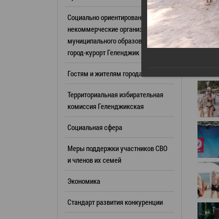
Резерв упр
Стандарт развития конкуренции
Социально ориентированные
Торги
Антимонопольный комплаенс
некоммерческие организации
муниципального образования
Сведения 
Общественная безопасность
город-курорт Геленджик
объектах (
Инициативное бюджетирование
Имуществе
Гостям и жителям города
Инвестиционная
субъектов
привлекательность
Территориальная избирательная
Участие в 
СМИ города
комиссия Геленджикcкая
Проектная
Фотогалерея
Социальная сфера
Информац
Видеогалерея
Официальн
Меры поддержки участников СВО
WEB-камеры
поездки
и членов их семей
Карта
Результат
Экономика
Профсоюзн
РУКОВОДИТЕЛИ
Стандарт развития конкуренции
Глава муниципального