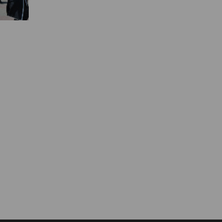
Муниципальная служба
Информация о закупках товаров,
работ, услуг
ТОС
Территориальное общественное
самоуправление
Итоги конкурсов
Территориальная организация
ТОС
Контакты ТОС