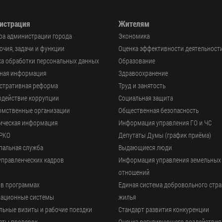
истрация
Жителям
ра администрации города
Экономика
чия, задачи и функции
Оценка эффективности деятельност
а обработки персональных данных
Образование
ьная информация
Здравоохранение
стративная реформа
Труд и занятость
одействие коррупции
Социальная защита
омственные организации
Общественная безопасность
ическая информация
Информация управления ГО и ЧС
РКО
Депутаты Думы (график приёма)
пальная служба
Выдающиеся люди
управленческих кадров
Информация управления земельных
отношений
 в программах
Единая система добровольного стр
ационные системы
жилья
ьные визиты и рабочие поездки
Стандарт развития конкуренции
аты проверок
Оценка регулирующего воздействия