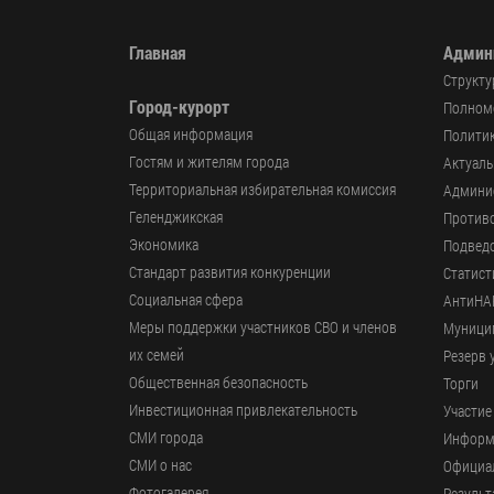
Главная
Админ
Структу
Город-курорт
Полномо
Общая информация
Политик
Гостям и жителям города
Актуал
Территориальная избирательная комиссия
Админи
Геленджикcкая
Против
Экономика
Подвед
Стандарт развития конкуренции
Статист
Социальная сфера
АнтиНА
Меры поддержки участников СВО и членов
Муници
их семей
Резерв 
Общественная безопасность
Торги
Инвестиционная привлекательность
Участие
СМИ города
Информ
СМИ о нас
Официал
Фотогалерея
Результ