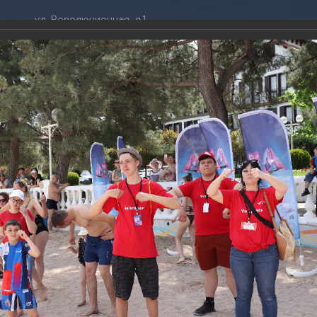
ул. Революционная, д.1
ТРАЦИЯ
ДУМА
+7 (86141) 2-09-00
 администрации
Новости
gelendzhik@mo.krasnodar.ru
Структура
я, задачи и функции
Депутат ЗСК
ума
Администрация
Руководители
Документы
К
обработки
Депутат ГД
ных данных
График приёмов граждан
я информация
депутатами
ативная реформа
Депутатское объединение
его сезона-2022
йствие коррупции
Совет молодых депутатов
ТОГАЛЕРЕЯ
твенные организации
Законотворчество
еская информация
Постоянные комиссии и граф
022
О
заседаний
тие летнего сезона-2022
(63 фото)
ьная служба
Сведения о доходах, расходах,