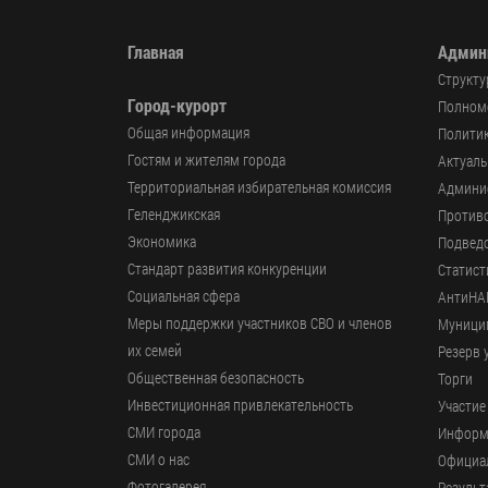
Главная
Админ
Структу
Город-курорт
Полномо
Общая информация
Политик
Гостям и жителям города
Актуал
Территориальная избирательная комиссия
Админи
Геленджикcкая
Против
Экономика
Подвед
Стандарт развития конкуренции
Статист
Социальная сфера
АнтиНА
Меры поддержки участников СВО и членов
Муници
их семей
Резерв 
Общественная безопасность
Торги
Инвестиционная привлекательность
Участие
СМИ города
Информ
СМИ о нас
Официал
Фотогалерея
Результ