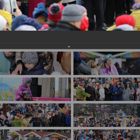
имуществе и обязательствах
авленческих кадров
имущественного характера
План работы и график сессий
о нестационарных
НТО), QR-коды
ОБРАЩЕНИЯ
нная поддержка
Написать обращение
 МСП
Просмотр своего обращения
программах
Установленные формы
 деятельность
обращений
ионные системы
Порядок и время приема
ые визиты и рабочие
Порядок обжалования
Обзоры обращений лиц
ы проверок
Законодательная карта
ые организации
Порядок оказания бесплатно
юридической помощи