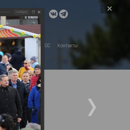
ДОКУМЕНТЫ
слайдер
A+
А
×
Правовые акты и их экспертиза
Оценка регулирующего
воздействия
СП
Обращения
ТОС
Контакты
Экспертиза действующих
нормативных правовых актов
Оценка применения
обязательных требований
Муниципальный контроль
Формы обращений
Градостроительная деятельность
ик
Архивный отдел
Порядок обжалования
 об