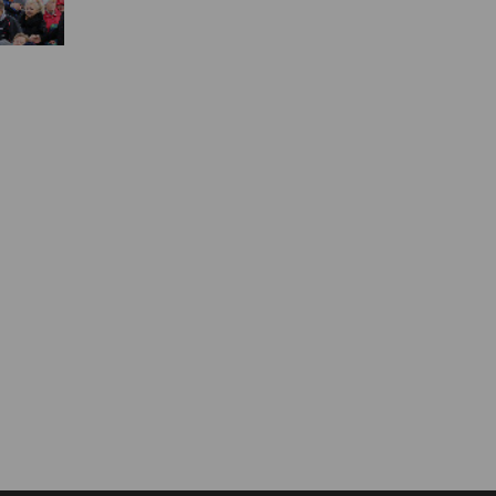
Муниципальная служба
Информация о закупках товаров,
работ, услуг
ТОС
Территориальное общественное
самоуправление
Итоги конкурсов
Территориальная организация
ТОС
Контакты ТОС