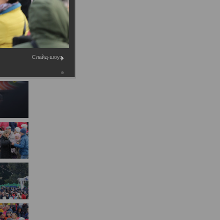
Муниципальное имущество
Муниципально-частное
партнёрство
Региональный государственный
Слайд-шоу:
контроль
Документы о выявлении
правообладателей ранее
учтенных объектов
недвижимости
КСП
Общая информация
Контрольно-ревизионная и
экспертно-аналитическая
деятельность
й
Противодействие коррупции