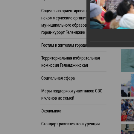
Резерв упр
Стандарт развития конкуренции
Социально ориентированные
Торги
Антимонопольный комплаенс
некоммерческие организации
муниципального образования
Сведения 
Общественная безопасность
город-курорт Геленджик
объектах (
Инициативное бюджетирование
Имуществе
Гостям и жителям города
Инвестиционная
субъектов
привлекательность
Территориальная избирательная
Участие в 
СМИ города
комиссия Геленджикcкая
Проектная
Фотогалерея
Социальная сфера
Информац
Видеогалерея
Официальн
Меры поддержки участников СВО
WEB-камеры
поездки
и членов их семей
Карта
Результат
Экономика
Профсоюзн
РУКОВОДИТЕЛИ
Стандарт развития конкуренции
Глава муниципального