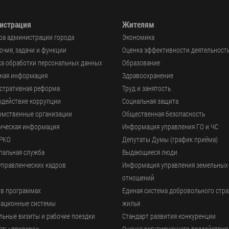
истрация
Жителям
ра администрации города
Экономика
чия, задачи и функции
Оценка эффективности деятельност
а обработки персональных данных
Образование
ьная информация
Здравоохранение
стративная реформа
Труд и занятость
одействие коррупции
Социальная защита
омственные организации
Общественная безопасность
ическая информация
Информация управления ГО и ЧС
РКО
Депутаты Думы (график приёма)
пальная служба
Выдающиеся люди
управленческих кадров
Информация управления земельных
отношений
 в программах
Единая система добровольного стр
ационные системы
жилья
ьные визиты и рабочие поездки
Стандарт развития конкуренции
аты проверок
Оценка регулирующего воздействия