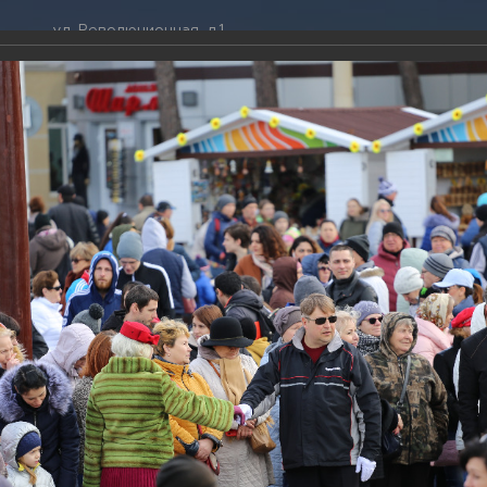
ул. Революционная, д.1
ТРАЦИЯ
ДУМА
+7 (86141) 2-09-00
 администрации
Новости
gelendzhik@mo.krasnodar.ru
Структура
я, задачи и функции
Депутат ЗСК
ума
Администрация
Руководители
Документы
К
обработки
Депутат ГД
ных данных
График приёмов граждан
я информация
депутатами
ативная реформа
Депутатское объединение
Геленджике
йствие коррупции
Совет молодых депутатов
ТОГАЛЕРЕЯ
твенные организации
Законотворчество
еская информация
Постоянные комиссии и граф
020
О
заседаний
ница в Геленджике
(181 фото)
ьная служба
Сведения о доходах, расходах,