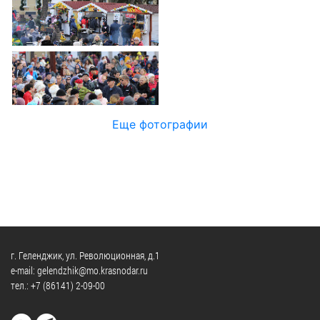
Официальные
и
Контрольно-
Видеогалерея
визиты
время
ревизионная
WEB-
и
приема
и
камеры
рабочие
экспертно-
Порядок
поездки
Карта
аналитическа
обжалования
деятельность
Результаты
Обзоры
проверок
Противодейс
РУКОВОДИТЕЛИ
Еще фотографии
обращений
коррупции
Профсоюзные
лиц
Глава
организации
Муниципальн
муниципального
Законодательная
служба
образования
карта
Информация
Список
Порядок
о
руководителей
оказания
закупках
бесплатной
товаров,
г. Геленджик, ул. Революционная, д.1
юридической
КОНТАКТЫ
работ,
e-mail: gelendzhik@mo.krasnodar.ru
помощи
тел.:
+7 (86141) 2-09-00
услуг