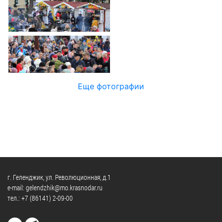
Официальные
и
Контрольно-
Видеогалерея
визиты
время
ревизионная
WEB-
и
приема
и
камеры
рабочие
экспертно-
Порядок
поездки
Карта
аналитическа
обжалования
деятельность
Результаты
Обзоры
проверок
Противодейс
РУКОВОДИТЕЛИ
Еще фотографии
обращений
коррупции
Профсоюзные
лиц
Глава
организации
Муниципальн
муниципального
Законодательная
служба
образования
карта
Информация
Список
Порядок
о
руководителей
оказания
закупках
бесплатной
товаров,
г. Геленджик, ул. Революционная, д.1
юридической
КОНТАКТЫ
работ,
e-mail: gelendzhik@mo.krasnodar.ru
помощи
тел.:
+7 (86141) 2-09-00
услуг