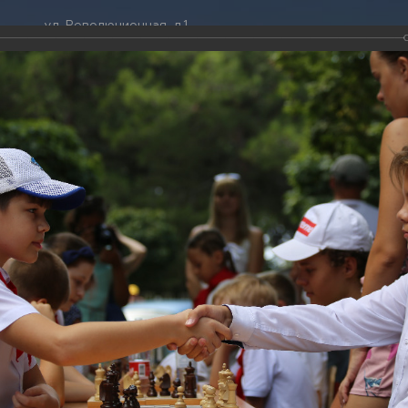
ул. Революционная, д.1
ТРАЦИЯ
ДУМА
+7 (86141) 2-09-00
 администрации
Новости
gelendzhik@mo.krasnodar.ru
Структура
я, задачи и функции
Депутат ЗСК
ума
Администрация
Руководители
Документы
К
обработки
Депутат ГД
ных данных
График приёмов граждан
я информация
депутатами
ативная реформа
Депутатское объединение
 выставка "Назад в СССР"
йствие коррупции
Совет молодых депутатов
ТОГАЛЕРЕЯ
твенные организации
Законотворчество
еская информация
Постоянные комиссии и граф
019
О
заседаний
активная выставка "Назад в СССР"
(25 фото)
ьная служба
Сведения о доходах, расходах,