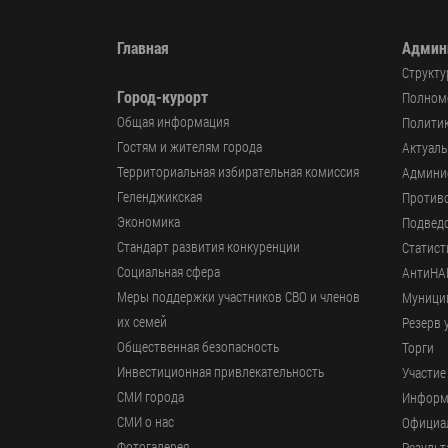
Главная
Админ
Структу
Город-курорт
Полномо
Общая информация
Политик
Гостям и жителям города
Актуал
Территориальная избирательная комиссия
Админи
Геленджикcкая
Против
Экономика
Подвед
Стандарт развития конкуренции
Статист
Социальная сфера
АнтиНА
Меры поддержки участников СВО и членов
Муници
их семей
Резерв 
Общественная безопасность
Торги
Инвестиционная привлекательность
Участие
СМИ города
Информ
СМИ о нас
Официал
Фотогалерея
Результ