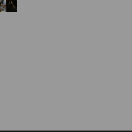
Муниципальная служба
Информация о закупках товаров,
работ, услуг
ТОС
Территориальное общественное
самоуправление
Итоги конкурсов
Территориальная организация
ТОС
Контакты ТОС