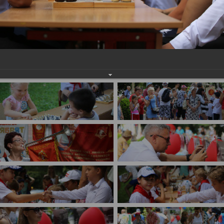
имуществе и обязательствах
авленческих кадров
имущественного характера
План работы и график сессий
о нестационарных
НТО), QR-коды
ОБРАЩЕНИЯ
нная поддержка
Написать обращение
 МСП
Просмотр своего обращения
программах
Установленные формы
 деятельность
обращений
ионные системы
Порядок и время приема
ые визиты и рабочие
Порядок обжалования
Обзоры обращений лиц
ы проверок
Законодательная карта
ые организации
Порядок оказания бесплатно
юридической помощи