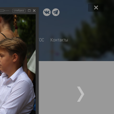
ДОКУМЕНТЫ
слайдер
A+
А
×
Правовые акты и их экспертиза
Оценка регулирующего
воздействия
СП
Обращения
ТОС
Контакты
Экспертиза действующих
нормативных правовых актов
Оценка применения
обязательных требований
Муниципальный контроль
Формы обращений
Градостроительная деятельность
ик
Архивный отдел
Порядок обжалования
 об