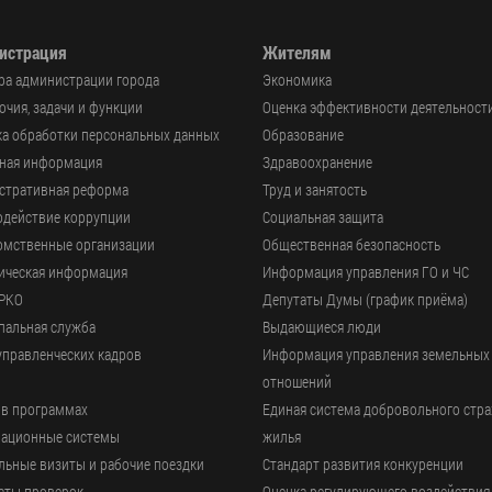
истрация
Жителям
ра администрации города
Экономика
чия, задачи и функции
Оценка эффективности деятельност
а обработки персональных данных
Образование
ьная информация
Здравоохранение
стративная реформа
Труд и занятость
одействие коррупции
Социальная защита
омственные организации
Общественная безопасность
ическая информация
Информация управления ГО и ЧС
РКО
Депутаты Думы (график приёма)
пальная служба
Выдающиеся люди
управленческих кадров
Информация управления земельных
отношений
 в программах
Единая система добровольного стр
ационные системы
жилья
ьные визиты и рабочие поездки
Стандарт развития конкуренции
аты проверок
Оценка регулирующего воздействия