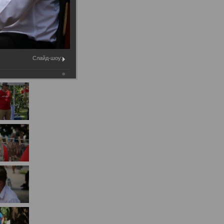
Муниципальное имущество
Муниципально-частное
партнёрство
Региональный государственный
Слайд-шоу:
контроль
Документы о выявлении
правообладателей ранее
учтенных объектов
недвижимости
КСП
Общая информация
Контрольно-ревизионная и
экспертно-аналитическая
деятельность
й
Противодействие коррупции