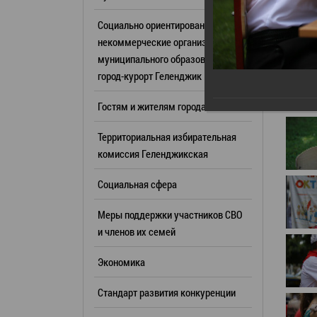
Резерв упр
Стандарт развития конкуренции
Социально ориентированные
Торги
Антимонопольный комплаенс
некоммерческие организации
муниципального образования
Сведения 
Общественная безопасность
город-курорт Геленджик
объектах (
Инициативное бюджетирование
Имуществе
Гостям и жителям города
Инвестиционная
субъектов
привлекательность
Территориальная избирательная
Участие в 
СМИ города
комиссия Геленджикcкая
Проектная
Фотогалерея
Социальная сфера
Информац
Видеогалерея
Официальн
Меры поддержки участников СВО
WEB-камеры
поездки
и членов их семей
Карта
Результат
Экономика
Профсоюзн
РУКОВОДИТЕЛИ
Стандарт развития конкуренции
Глава муниципального