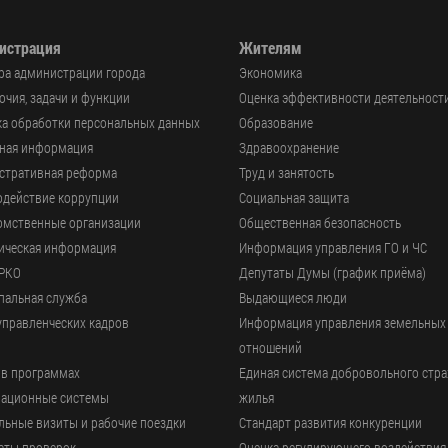
истрация
Жителям
ра администрации города
Экономика
чия, задачи и функции
Оценка эффективности деятельност
а обработки персональных данных
Образование
ьная информация
Здравоохранение
стративная реформа
Труд и занятость
одействие коррупции
Социальная защита
омственные организации
Общественная безопасность
ическая информация
Информация управления ГО и ЧС
РКО
Депутаты Думы (график приёма)
пальная служба
Выдающиеся люди
управленческих кадров
Информация управления земельных
отношений
 в программах
Единая система добровольного стр
ационные системы
жилья
ьные визиты и рабочие поездки
Стандарт развития конкуренции
аты проверок
Оценка регулирующего воздействия