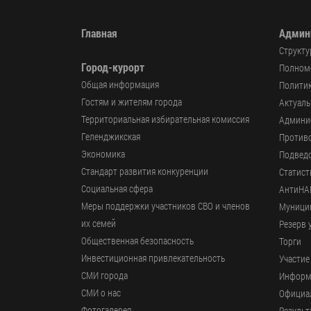
Главная
Админ
Структу
Город-курорт
Полномо
Общая информация
Политик
Гостям и жителям города
Актуал
Территориальная избирательная комиссия
Админи
Геленджикcкая
Против
Экономика
Подвед
Стандарт развития конкуренции
Статист
Социальная сфера
АнтиНА
Меры поддержки участников СВО и членов
Муници
их семей
Резерв 
Общественная безопасность
Торги
Инвестиционная привлекательность
Участие
СМИ города
Информ
СМИ о нас
Официал
Фотогалерея
Результ