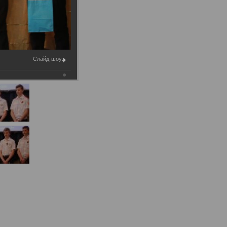
Муниципальное имущество
Муниципально-частное
партнёрство
Региональный государственный
Слайд-шоу:
контроль
Документы о выявлении
правообладателей ранее
учтенных объектов
недвижимости
КСП
Общая информация
Контрольно-ревизионная и
экспертно-аналитическая
деятельность
й
Противодействие коррупции