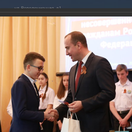
ул. Революционная, д.1
ТРАЦИЯ
ДУМА
+7 (86141) 2-09-00
 администрации
Новости
gelendzhik@mo.krasnodar.ru
Структура
я, задачи и функции
Депутат ЗСК
ума
Администрация
Руководители
Документы
К
обработки
Депутат ГД
ных данных
График приёмов граждан
я информация
депутатами
ативная реформа
Депутатское объединение
 вручение паспортов 22.04.2019
йствие коррупции
Совет молодых депутатов
ТОГАЛЕРЕЯ
твенные организации
Законотворчество
еская информация
Постоянные комиссии и граф
019
О
заседаний
ственное вручение паспортов 22.04.2019
(9 фото)
ьная служба
Сведения о доходах, расходах,