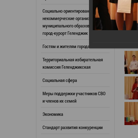
Резерв упр
Стандарт развития конкуренции
Социально ориентированные
Торги
Антимонопольный комплаенс
некоммерческие организации
муниципального образования
Сведения 
Общественная безопасность
город-курорт Геленджик
объектах (
Инициативное бюджетирование
Имуществе
Гостям и жителям города
Инвестиционная
субъектов
привлекательность
Территориальная избирательная
Участие в 
СМИ города
комиссия Геленджикcкая
Проектная
Фотогалерея
Социальная сфера
Информац
Видеогалерея
Официальн
Меры поддержки участников СВО
WEB-камеры
поездки
и членов их семей
Карта
Результат
Экономика
Профсоюзн
РУКОВОДИТЕЛИ
Стандарт развития конкуренции
Глава муниципального