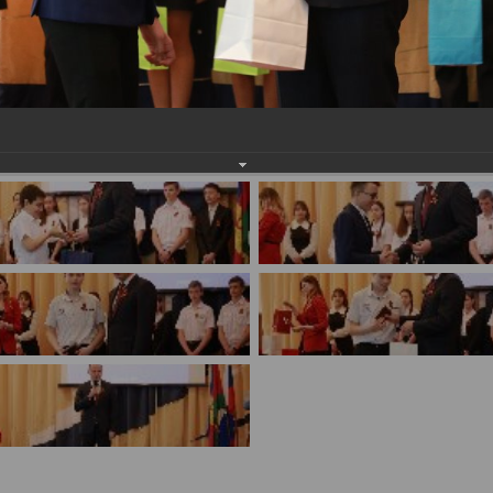
имуществе и обязательствах
авленческих кадров
имущественного характера
План работы и график сессий
о нестационарных
НТО), QR-коды
ОБРАЩЕНИЯ
нная поддержка
Написать обращение
 МСП
Просмотр своего обращения
программах
Установленные формы
 деятельность
обращений
ионные системы
Порядок и время приема
ые визиты и рабочие
Порядок обжалования
Обзоры обращений лиц
ы проверок
Законодательная карта
ые организации
Порядок оказания бесплатно
юридической помощи