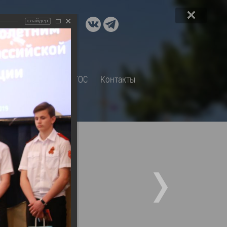
ДОКУМЕНТЫ
слайдер
A+
А
×
Правовые акты и их экспертиза
Оценка регулирующего
воздействия
СП
Обращения
ТОС
Контакты
Экспертиза действующих
нормативных правовых актов
Оценка применения
обязательных требований
Муниципальный контроль
Формы обращений
Градостроительная деятельность
ик
Архивный отдел
Порядок обжалования
 об