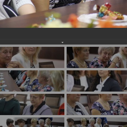
имуществе и обязательствах
авленческих кадров
имущественного характера
План работы и график сессий
о нестационарных
НТО), QR-коды
ОБРАЩЕНИЯ
нная поддержка
Написать обращение
 МСП
Просмотр своего обращения
программах
Установленные формы
 деятельность
обращений
ионные системы
Порядок и время приема
ые визиты и рабочие
Порядок обжалования
Обзоры обращений лиц
ы проверок
Законодательная карта
ые организации
Порядок оказания бесплатно
юридической помощи