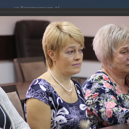
ул. Революционная, д.1
ТРАЦИЯ
ДУМА
+7 (86141) 2-09-00
 администрации
Новости
gelendzhik@mo.krasnodar.ru
Структура
я, задачи и функции
Депутат ЗСК
ума
Администрация
Руководители
Документы
К
обработки
Депутат ГД
ных данных
График приёмов граждан
я информация
депутатами
ативная реформа
Депутатское объединение
й прием главы города ко Дню матери
йствие коррупции
Совет молодых депутатов
ТОГАЛЕРЕЯ
твенные организации
Законотворчество
еская информация
Постоянные комиссии и граф
016
О
заседаний
ственный прием главы города ко Дню матери
(14 фото)
ьная служба
Сведения о доходах, расходах,