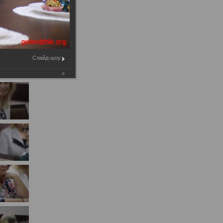
Муниципальное имущество
Муниципально-частное
партнёрство
Региональный государственный
Слайд-шоу:
контроль
Документы о выявлении
правообладателей ранее
учтенных объектов
недвижимости
КСП
Общая информация
Контрольно-ревизионная и
экспертно-аналитическая
деятельность
й
Противодействие коррупции