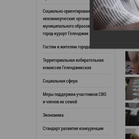
Резерв упр
Стандарт развития конкуренции
Социально ориентированные
Торги
Антимонопольный комплаенс
некоммерческие организации
муниципального образования
Сведения 
Общественная безопасность
город-курорт Геленджик
объектах (
Инициативное бюджетирование
Имуществе
Гостям и жителям города
Инвестиционная
субъектов
привлекательность
Территориальная избирательная
Участие в 
СМИ города
комиссия Геленджикcкая
Проектная
Фотогалерея
Социальная сфера
Информац
Видеогалерея
Официальн
Меры поддержки участников СВО
WEB-камеры
поездки
и членов их семей
Карта
Результат
Экономика
Профсоюзн
РУКОВОДИТЕЛИ
Стандарт развития конкуренции
Глава муниципального