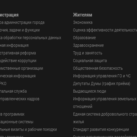
истрация
Жителям
ра администрации города
Экономика
чия, задачи и функции
Оценка эффективности деятельност
а обработки персональных данных
Образование
ьная информация
Здравоохранение
стративная реформа
Труд и занятость
одействие коррупции
Социальная защита
омственные организации
Общественная безопасность
ическая информация
Информация управления ГО и ЧС
РКО
Депутаты Думы (график приёма)
пальная служба
Выдающиеся люди
управленческих кадров
Информация управления земельных
отношений
 в программах
Единая система добровольного стр
ационные системы
жилья
ьные визиты и рабочие поездки
Стандарт развития конкуренции
аты проверок
Оценка регулирующего воздействия