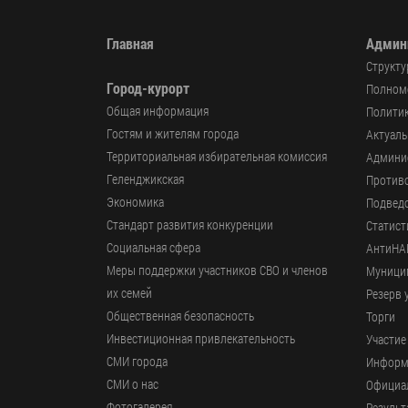
Главная
Админ
Структу
Город-курорт
Полномо
Общая информация
Политик
Гостям и жителям города
Актуал
Территориальная избирательная комиссия
Админи
Геленджикcкая
Против
Экономика
Подвед
Стандарт развития конкуренции
Статист
Социальная сфера
АнтиНА
Меры поддержки участников СВО и членов
Муници
их семей
Резерв 
Общественная безопасность
Торги
Инвестиционная привлекательность
Участие
СМИ города
Информ
СМИ о нас
Официал
Фотогалерея
Результ