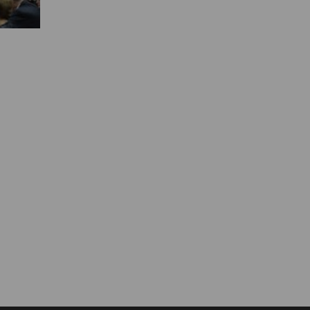
Муниципальная служба
Информация о закупках товаров,
работ, услуг
ТОС
Территориальное общественное
самоуправление
Итоги конкурсов
Территориальная организация
ТОС
Контакты ТОС