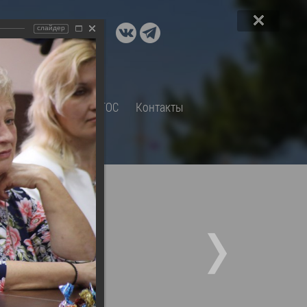
ДОКУМЕНТЫ
слайдер
A+
А
×
Правовые акты и их экспертиза
Оценка регулирующего
воздействия
СП
Обращения
ТОС
Контакты
Экспертиза действующих
нормативных правовых актов
Оценка применения
обязательных требований
Муниципальный контроль
Формы обращений
Градостроительная деятельность
ик
Архивный отдел
Порядок обжалования
 об