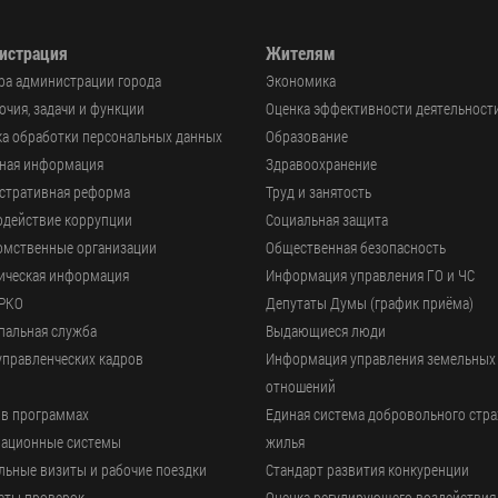
истрация
Жителям
ра администрации города
Экономика
чия, задачи и функции
Оценка эффективности деятельност
а обработки персональных данных
Образование
ьная информация
Здравоохранение
стративная реформа
Труд и занятость
одействие коррупции
Социальная защита
омственные организации
Общественная безопасность
ическая информация
Информация управления ГО и ЧС
РКО
Депутаты Думы (график приёма)
пальная служба
Выдающиеся люди
управленческих кадров
Информация управления земельных
отношений
 в программах
Единая система добровольного стр
ационные системы
жилья
ьные визиты и рабочие поездки
Стандарт развития конкуренции
аты проверок
Оценка регулирующего воздействия