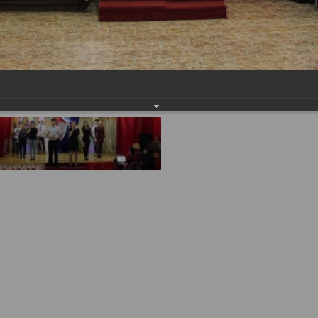
имуществе и обязательствах
авленческих кадров
имущественного характера
План работы и график сессий
о нестационарных
НТО), QR-коды
ОБРАЩЕНИЯ
нная поддержка
Написать обращение
 МСП
Просмотр своего обращения
программах
Установленные формы
 деятельность
обращений
ионные системы
Порядок и время приема
ые визиты и рабочие
Порядок обжалования
Обзоры обращений лиц
ы проверок
Законодательная карта
ые организации
Порядок оказания бесплатно
юридической помощи