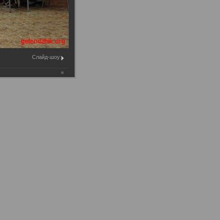
Муниципальное имущество
Муниципально-частное
партнёрство
Региональный государственный
Слайд-шоу:
контроль
Документы о выявлении
правообладателей ранее
учтенных объектов
недвижимости
КСП
Общая информация
Контрольно-ревизионная и
экспертно-аналитическая
деятельность
й
Противодействие коррупции