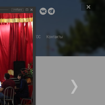
ДОКУМЕНТЫ
слайдер
A+
А
×
Правовые акты и их экспертиза
Оценка регулирующего
воздействия
СП
Обращения
ТОС
Контакты
Экспертиза действующих
нормативных правовых актов
Оценка применения
обязательных требований
Муниципальный контроль
Формы обращений
Градостроительная деятельность
ик
Архивный отдел
Порядок обжалования
 об