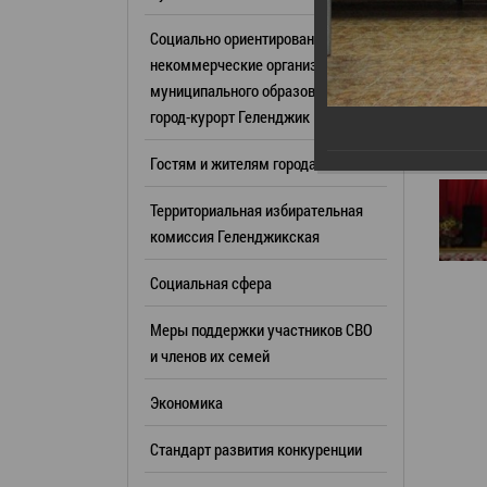
Резерв упр
Стандарт развития конкуренции
Социально ориентированные
Торги
Антимонопольный комплаенс
некоммерческие организации
муниципального образования
Сведения 
Общественная безопасность
город-курорт Геленджик
объектах (
Инициативное бюджетирование
Имуществе
Гостям и жителям города
Инвестиционная
субъектов
привлекательность
Территориальная избирательная
Участие в 
СМИ города
комиссия Геленджикcкая
Проектная
Фотогалерея
Социальная сфера
Информац
Видеогалерея
Официальн
Меры поддержки участников СВО
WEB-камеры
поездки
и членов их семей
Карта
Результат
Экономика
Профсоюзн
РУКОВОДИТЕЛИ
Стандарт развития конкуренции
Глава муниципального