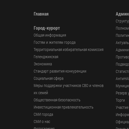
Главная
Админ
Структу
Город-курорт
Полномо
Общая информация
Политик
Гостям и жителям города
Актуал
Территориальная избирательная комиссия
Админи
Геленджикcкая
Против
Экономика
Подвед
Стандарт развития конкуренции
Статист
Социальная сфера
АнтиНА
Меры поддержки участников СВО и членов
Муници
их семей
Резерв 
Общественная безопасность
Торги
Инвестиционная привлекательность
Участие
СМИ города
Информ
СМИ о нас
Официал
Фотогалерея
Результ