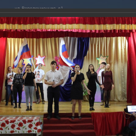
ул. Революционная, д.1
ТРАЦИЯ
ДУМА
+7 (86141) 2-09-00
 администрации
Новости
gelendzhik@mo.krasnodar.ru
Структура
я, задачи и функции
Депутат ЗСК
ума
Администрация
Руководители
Документы
К
обработки
Депутат ГД
ных данных
График приёмов граждан
я информация
депутатами
ативная реформа
Депутатское объединение
ню Конституции в селе Возрождение
йствие коррупции
Совет молодых депутатов
ТОГАЛЕРЕЯ
твенные организации
Законотворчество
еская информация
Постоянные комиссии и граф
016
О
заседаний
ник ко Дню Конституции в селе Возрождение
(5 фото)
ьная служба
Сведения о доходах, расходах,