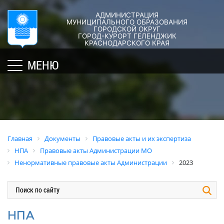
АДМИНИСТРАЦИЯ
ГОРОД-
АДМИНИСТРАЦИЯ
ДУМА
ДОКУМЕНТЫ
МУНИЦИПАЛЬНОГО ОБРАЗОВАНИЯ
ГОРОДСКОЙ ОКРУГ
×
КУРОРТ
ГОРОД-КУРОРТ ГЕЛЕНДЖИК
Структура
Новости
Правовые
КРАСНОДАРСКОГО КРАЯ
администрации
акты
Общая
Структура
МЕНЮ
города
и
информация
Депутат
их
Полномочия,
Кубань
ЗСК
экспертиза
задачи
юбилейная
Депутат
и
Оценка
Социально
ГД
функции
регулирующе
ориентированные
воздействия
График
Политика
некоммерческие
Главная
Документы
Правовые акты и их экспертиза
приёмов
обработки
Экспертиза
организации
НПА
Правовые акты Администрации МО
граждан
персональных
действующих
муниципального
Ненормативные правовые акты Администрации
2023
депутатами
данных
нормативных
образования
правовых
город-
Депутатское
Актуальная
актов
курорт
объединение
информация
Геленджик
Оценка
Совет
Административная
НПА
применения