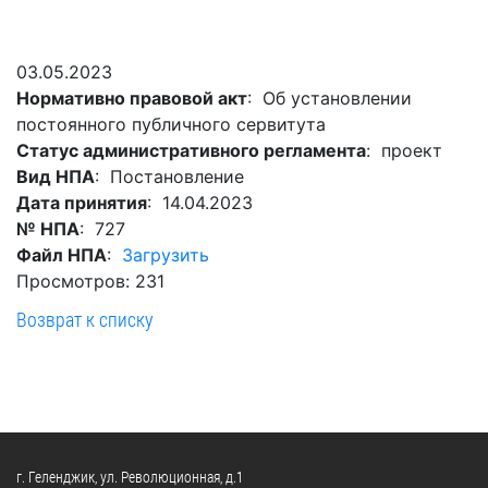
Гостям
молодых
реформа
обязательных
и
депутатов
Противодействие
требований
жителям
Законотворчество
коррупции
03.05.2023
города
Муниципальн
Нормативно правовой акт
: Об установлении
Постоянные
Подведомственные
контроль
Территориальная
постоянного публичного сервитута
комиссии
организации
избирательная
Формы
Статус административного регламента
: проект
и
комиссия
Статистическая
обращений
Вид НПА
: Постановление
график
Геленджикcкая
информация
Дата принятия
: 14.04.2023
заседаний
Градостроите
№ НПА
: 727
Социальная
АнтиНАРКО
деятельность
Сведения
Файл НПА
:
Загрузить
сфера
Муниципальная
о
Архивный
Просмотров: 231
Меры
служба
доходах,
отдел
Возврат к списку
поддержки
расходах,
Резерв
Порядок
участников
об
управленческих
обжалования
СВО
имуществе
кадров
и
и
Муниципальн
Торги
членов
обязательствах
имущество
их
имущественного
Сведения
Муниципальн
семей
характера
г. Геленджик, ул. Революционная, д.1
о