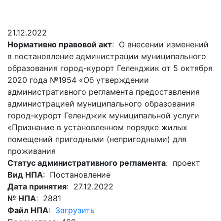
Гостям
молодых
реформа
обязательных
и
депутатов
Противодействие
требований
жителям
Законотворчество
коррупции
21.12.2022
города
Муниципальн
Нормативно правовой акт
: О внесении изменений
Постоянные
Подведомственные
контроль
Территориальная
в постановление администрации муниципального
комиссии
организации
избирательная
Формы
образования город-курорт Геленджик от 5 октября
и
комиссия
Статистическая
обращений
2020 года №1954 «Об утверждении
график
Геленджикcкая
информация
административного регламента предоставления
заседаний
Градостроите
администрацией муниципального образования
Социальная
АнтиНАРКО
деятельность
Сведения
город-курорт Геленджик муниципальной услуги
сфера
Муниципальная
о
Архивный
«Признание в установленном порядке жилых
Меры
служба
доходах,
отдел
помещений пригодными (непригодными) для
поддержки
расходах,
Резерв
проживания
Порядок
участников
об
управленческих
Статус административного регламента
: проект
обжалования
СВО
имуществе
кадров
Вид НПА
: Постановление
и
и
Муниципальн
Дата принятия
: 27.12.2022
Торги
членов
обязательствах
имущество
№ НПА
: 2881
их
имущественного
Сведения
Муниципальн
Файл НПА
:
Загрузить
семей
характера
о