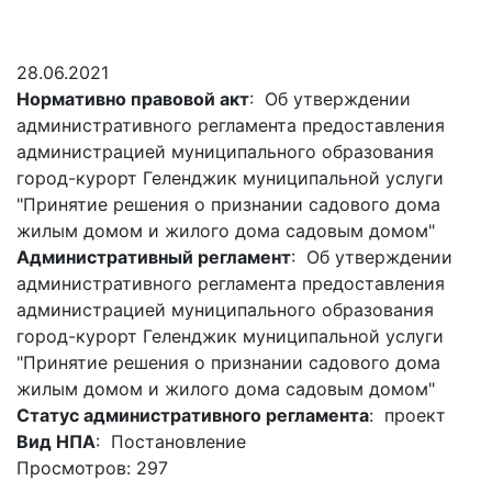
Гостям
молодых
реформа
обязательных
и
депутатов
Противодействие
требований
жителям
Законотворчество
коррупции
28.06.2021
города
Муниципальн
Нормативно правовой акт
: Об утверждении
Постоянные
Подведомственные
контроль
Территориальная
административного регламента предоставления
комиссии
организации
избирательная
Формы
администрацией муниципального образования
и
комиссия
Статистическая
обращений
город-курорт Геленджик муниципальной услуги
график
Геленджикcкая
информация
"Принятие решения о признании садового дома
заседаний
Градостроите
жилым домом и жилого дома садовым домом"
Социальная
АнтиНАРКО
деятельность
Сведения
Административный регламент
: Об утверждении
сфера
Муниципальная
о
Архивный
административного регламента предоставления
Меры
служба
доходах,
отдел
администрацией муниципального образования
поддержки
расходах,
Резерв
город-курорт Геленджик муниципальной услуги
Порядок
участников
об
управленческих
"Принятие решения о признании садового дома
обжалования
СВО
имуществе
кадров
жилым домом и жилого дома садовым домом"
и
и
Муниципальн
Статус административного регламента
: проект
Торги
членов
обязательствах
имущество
Вид НПА
: Постановление
их
имущественного
Сведения
Муниципальн
Просмотров: 297
семей
характера
о