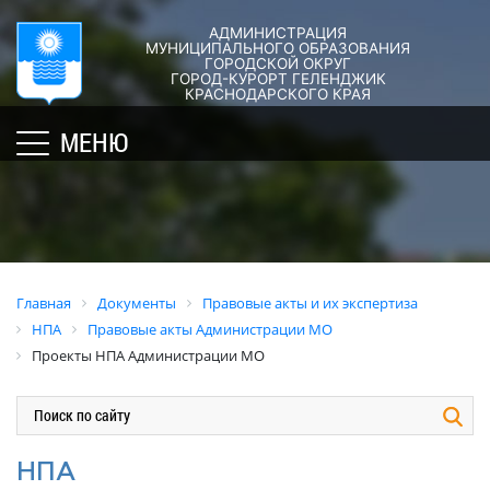
АДМИНИСТРАЦИЯ
ГОРОД-
АДМИНИСТРАЦИЯ
ДУМА
ДОКУМЕНТЫ
МУНИЦИПАЛЬНОГО ОБРАЗОВАНИЯ
ГОРОДСКОЙ ОКРУГ
×
КУРОРТ
ГОРОД-КУРОРТ ГЕЛЕНДЖИК
Структура
Новости
Правовые
КРАСНОДАРСКОГО КРАЯ
администрации
акты
Общая
Структура
МЕНЮ
города
и
информация
Депутат
их
Полномочия,
Кубань
ЗСК
экспертиза
задачи
юбилейная
Депутат
и
Оценка
Социально
ГД
функции
регулирующе
ориентированные
воздействия
График
Политика
некоммерческие
Главная
Документы
Правовые акты и их экспертиза
приёмов
обработки
Экспертиза
организации
НПА
Правовые акты Администрации МО
граждан
персональных
действующих
муниципального
Проекты НПА Администрации МО
депутатами
данных
нормативных
образования
правовых
город-
Депутатское
Актуальная
актов
курорт
объединение
информация
Геленджик
Оценка
Совет
Административная
НПА
применения