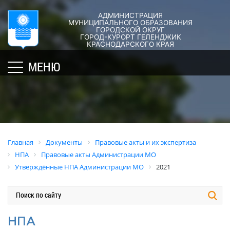
АДМИНИСТРАЦИЯ
ГОРОД-
АДМИНИСТРАЦИЯ
ДУМА
ДОКУМЕНТЫ
МУНИЦИПАЛЬНОГО ОБРАЗОВАНИЯ
ГОРОДСКОЙ ОКРУГ
×
КУРОРТ
ГОРОД-КУРОРТ ГЕЛЕНДЖИК
Структура
Новости
Правовые
КРАСНОДАРСКОГО КРАЯ
администрации
акты
Общая
Структура
МЕНЮ
города
и
информация
Депутат
их
Полномочия,
Кубань
ЗСК
экспертиза
задачи
юбилейная
Депутат
и
Оценка
Социально
ГД
функции
регулирующе
ориентированные
воздействия
График
Политика
некоммерческие
Главная
Документы
Правовые акты и их экспертиза
приёмов
обработки
Экспертиза
организации
НПА
Правовые акты Администрации МО
граждан
персональных
действующих
муниципального
Утверждённые НПА Администрации МО
2021
депутатами
данных
нормативных
образования
правовых
город-
Депутатское
Актуальная
актов
курорт
объединение
информация
Геленджик
Оценка
Совет
Административная
НПА
применения