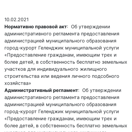
Гостям
молодых
реформа
обязательных
и
депутатов
Противодействие
требований
жителям
Законотворчество
коррупции
10.02.2021
города
Муниципальн
Нормативно правовой акт
: Об утверждении
Постоянные
Подведомственные
контроль
Территориальная
административного регламента предоставления
комиссии
организации
избирательная
Формы
администрацией муниципального образования
и
комиссия
Статистическая
обращений
город-курорт Геленджик муниципальной услуги
график
Геленджикcкая
информация
«Предоставление гражданам, имеющим трех и
заседаний
Градостроите
более детей, в собственность бесплатно земельных
Социальная
АнтиНАРКО
деятельность
Сведения
участков для индивидуального жилищного
сфера
Муниципальная
о
Архивный
строительства или ведения личного подсобного
Меры
служба
доходах,
отдел
хозяйства»
поддержки
расходах,
Резерв
Административный регламент
: Об утверждении
Порядок
участников
об
управленческих
административного регламента предоставления
обжалования
СВО
имуществе
кадров
администрацией муниципального образования
и
и
Муниципальн
город-курорт Геленджик муниципальной услуги
Торги
членов
обязательствах
имущество
«Предоставление гражданам, имеющим трех и
их
имущественного
Сведения
Муниципальн
более детей, в собственность бесплатно земельных
семей
характера
о