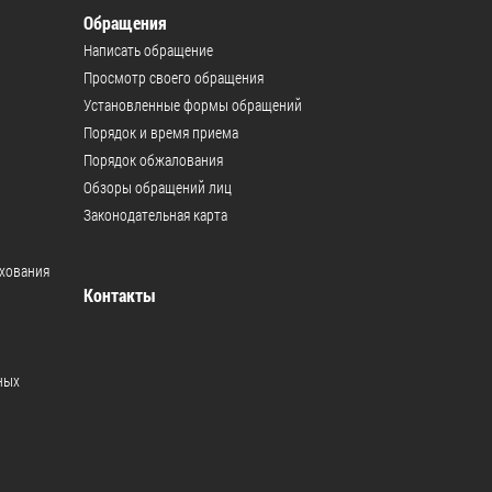
Обращения
Муниципальная служба
Написать обращение
Информация о закупках товаров,
Просмотр своего обращения
работ, услуг
Установленные формы обращений
Порядок и время приема
ТОС
Порядок обжалования
Обзоры обращений лиц
Территориальное общественное
Законодательная карта
самоуправление
Итоги конкурсов
ахования
Контакты
Территориальная организация
ТОС
Контакты ТОС
ных