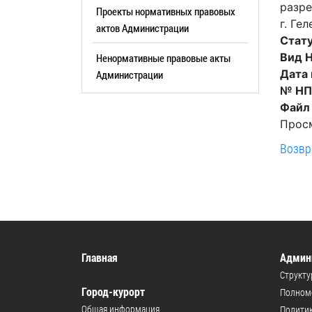
разре
Резерв упр
Проекты нормативных правовых
Стандарт развития конкуренции
г. Ге
актов Администрации
Торги
Антимонопольный комплаенс
Стату
Вид 
Ненормативные правовые акты
Сведения 
Общественная безопасность
Дата
Администрации
объектах (
Инициативное бюджетирование
№ Н
Имуществе
Файл
Инвестиционная
субъектов
Прос
привлекательность
Участие в 
Возвр
СМИ города
Проектная
Фотогалерея
Информац
Видеогалерея
Официальн
WEB-камеры
поездки
Карта
Результат
Главная
Админ
Профсоюзн
Структу
РУКОВОДИТЕЛИ
Город-курорт
Полномо
Общая информация
Глава муниципального
Политик