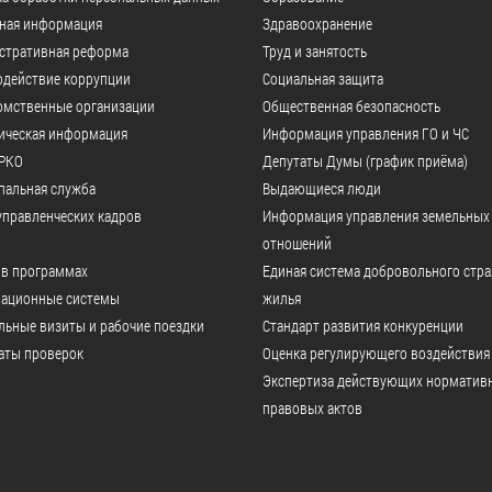
ьная информация
Здравоохранение
стративная реформа
Труд и занятость
одействие коррупции
Социальная защита
омственные организации
Общественная безопасность
ическая информация
Информация управления ГО и ЧС
РКО
Депутаты Думы (график приёма)
пальная служба
Выдающиеся люди
управленческих кадров
Информация управления земельных
отношений
 в программах
Единая система добровольного стр
ационные системы
жилья
ьные визиты и рабочие поездки
Стандарт развития конкуренции
аты проверок
Оценка регулирующего воздействия
Экспертиза действующих норматив
правовых актов