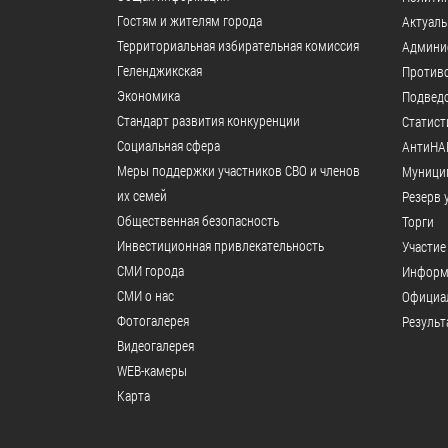
образования
Гостям и жителям города
Актуал
Территориальная избирательная комиссия
Админи
Список руководителей
Геленджикcкая
Против
Экономика
Подвед
КОНТАКТЫ
Стандарт развития конкуренции
Статист
Социальная сфера
АнтиНА
Меры поддержки участников СВО и членов
Муници
их семей
Резерв 
Общественная безопасность
Торги
Инвестиционная привлекательность
Участие
СМИ города
Информ
СМИ о нас
Официал
Фотогалерея
Результ
Видеогалерея
WEB-камеры
Карта