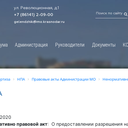
ул. Революционная, д.1
ТРАЦИЯ
ДУМА
+7 (86141) 2-09-00
 администрации
Новости
gelendzhik@mo.krasnodar.ru
Структура
я, задачи и функции
Депутат ЗСК
ума
Администрация
Руководители
Документы
К
обработки
Депутат ГД
ных данных
График приёмов граждан
я информация
депутатами
ативная реформа
Депутатское объединение
ертиза
НПА
Правовые акты Администрации МО
Ненормативн
йствие коррупции
Совет молодых депутатов
А
твенные организации
Законотворчество
еская информация
Постоянные комиссии и граф
О
заседаний
.2020
ьная служба
Сведения о доходах, расходах,
ативно правовой акт
: О предоставлении разрешения н