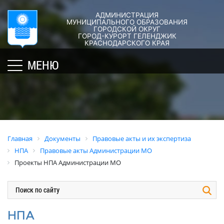
АДМИНИСТРАЦИЯ
ГОРОД-
АДМИНИСТРАЦИЯ
ДУМА
ДОКУМЕНТЫ
МУНИЦИПАЛЬНОГО ОБРАЗОВАНИЯ
ГОРОДСКОЙ ОКРУГ
×
КУРОРТ
ГОРОД-КУРОРТ ГЕЛЕНДЖИК
Структура
Новости
Правовые
КРАСНОДАРСКОГО КРАЯ
администрации
акты
Общая
Структура
МЕНЮ
города
и
информация
Депутат
их
Полномочия,
Кубань
ЗСК
экспертиза
задачи
юбилейная
Депутат
и
Оценка
Социально
ГД
функции
регулирующе
ориентированные
воздействия
График
Политика
некоммерческие
Главная
Документы
Правовые акты и их экспертиза
приёмов
обработки
Экспертиза
организации
НПА
Правовые акты Администрации МО
граждан
персональных
действующих
муниципального
Проекты НПА Администрации МО
депутатами
данных
нормативных
образования
правовых
город-
Депутатское
Актуальная
актов
курорт
объединение
информация
Геленджик
Оценка
Совет
Административная
НПА
применения