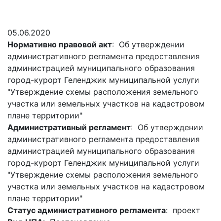
Гостям
молодых
реформа
обязательных
и
депутатов
Противодействие
требований
жителям
Законотворчество
коррупции
05.06.2020
города
Муниципальн
Нормативно правовой акт
: Об утверждении
Постоянные
Подведомственные
контроль
Территориальная
административного регламента предоставления
комиссии
организации
избирательная
Формы
администрацией муниципального образования
и
комиссия
Статистическая
обращений
город-курорт Геленджик муниципальной услуги
график
Геленджикcкая
информация
"Утверждение схемы расположения земельного
заседаний
Градостроите
участка или земельных участков на кадастровом
Социальная
АнтиНАРКО
деятельность
Сведения
плане территории"
сфера
Муниципальная
о
Архивный
Административный регламент
: Об утверждении
Меры
служба
доходах,
отдел
административного регламента предоставления
поддержки
расходах,
Резерв
администрацией муниципального образования
Порядок
участников
об
управленческих
город-курорт Геленджик муниципальной услуги
обжалования
СВО
имуществе
кадров
"Утверждение схемы расположения земельного
и
и
Муниципальн
участка или земельных участков на кадастровом
Торги
членов
обязательствах
имущество
плане территории"
их
имущественного
Сведения
Муниципальн
Статус административного регламента
: проект
семей
характера
о