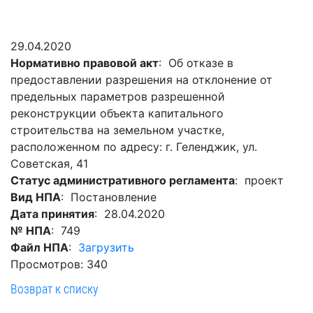
Гостям
молодых
реформа
обязательных
и
депутатов
Противодействие
требований
жителям
Законотворчество
коррупции
29.04.2020
города
Муниципальн
Нормативно правовой акт
: Об отказе в
Постоянные
Подведомственные
контроль
Территориальная
предоставлении разрешения на отклонение от
комиссии
организации
избирательная
Формы
предельных параметров разрешенной
и
комиссия
Статистическая
обращений
реконструкции объекта капитального
график
Геленджикcкая
информация
строительства на земельном участке,
заседаний
Градостроите
расположенном по адресу: г. Геленджик, ул.
Социальная
АнтиНАРКО
деятельность
Сведения
Советская, 41
сфера
Муниципальная
о
Архивный
Статус административного регламента
: проект
Меры
служба
доходах,
отдел
Вид НПА
: Постановление
поддержки
расходах,
Резерв
Дата принятия
: 28.04.2020
Порядок
участников
об
управленческих
№ НПА
: 749
обжалования
СВО
имуществе
кадров
Файл НПА
:
Загрузить
и
и
Муниципальн
Просмотров: 340
Торги
членов
обязательствах
имущество
Возврат к списку
их
имущественного
Сведения
Муниципальн
семей
характера
о