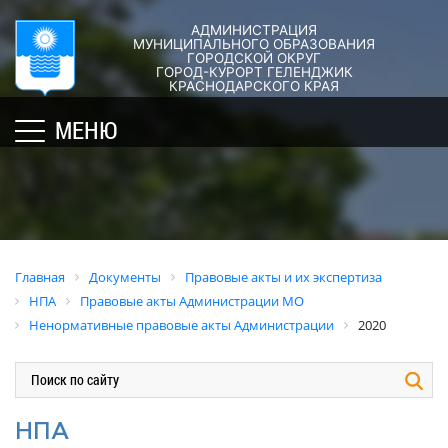
АДМИНИСТРАЦИЯ
ГОРОД-
АДМИНИСТРАЦИЯ
ДУМА
ДОКУМЕНТЫ
МУНИЦИПАЛЬНОГО ОБРАЗОВАНИЯ
ГОРОДСКОЙ ОКРУГ
×
КУРОРТ
ГОРОД-КУРОРТ ГЕЛЕНДЖИК
Структура
Новости
Правовые
КРАСНОДАРСКОГО КРАЯ
администрации
акты
Общая
Структура
МЕНЮ
города
и
информация
Депутат
их
Полномочия,
Кубань
ЗСК
экспертиза
задачи
юбилейная
Депутат
и
Оценка
Социально
ГД
функции
регулирующе
ориентированные
воздействия
График
Политика
некоммерческие
Главная
Документы
Правовые акты и их экспертиза
приёмов
обработки
Экспертиза
организации
НПА
Правовые акты Администрации МО
граждан
персональных
действующих
муниципального
Ненормативные правовые акты Администрации
2020
депутатами
данных
нормативных
образования
правовых
город-
Депутатское
Актуальная
актов
курорт
объединение
информация
Геленджик
Оценка
Совет
Административная
НПА
применения