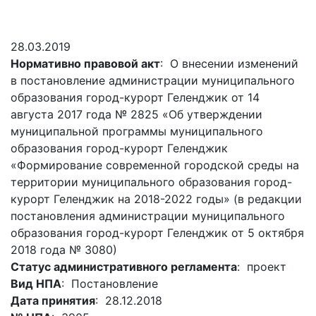
Гостям
молодых
реформа
обязательных
и
депутатов
Противодействие
требований
жителям
Законотворчество
коррупции
28.03.2019
города
Муниципальн
Нормативно правовой акт
: О внесении изменений
Постоянные
Подведомственные
контроль
Территориальная
в постановление администрации муниципального
комиссии
организации
избирательная
Формы
образования город-курорт Геленджик от 14
и
комиссия
Статистическая
обращений
августа 2017 года № 2825 «Об утверждении
график
Геленджикcкая
информация
муниципальной программы муниципального
заседаний
Градостроите
образования город-курорт Геленджик
Социальная
АнтиНАРКО
деятельность
Сведения
«Формирование современной городской среды на
сфера
Муниципальная
о
Архивный
территории муниципального образования город-
Меры
служба
доходах,
отдел
курорт Геленджик на 2018-2022 годы» (в редакции
поддержки
расходах,
Резерв
постановления администрации муниципального
Порядок
участников
об
управленческих
образования город-курорт Геленджик от 5 октября
обжалования
СВО
имуществе
кадров
2018 года № 3080)
и
и
Муниципальн
Статус административного регламента
: проект
Торги
членов
обязательствах
имущество
Вид НПА
: Постановление
их
имущественного
Сведения
Муниципальн
Дата принятия
: 28.12.2018
семей
характера
о