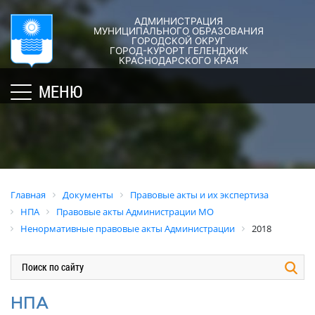
АДМИНИСТРАЦИЯ
ГОРОД-
АДМИНИСТРАЦИЯ
ДУМА
ДОКУМЕНТЫ
МУНИЦИПАЛЬНОГО ОБРАЗОВАНИЯ
ГОРОДСКОЙ ОКРУГ
×
КУРОРТ
ГОРОД-КУРОРТ ГЕЛЕНДЖИК
Структура
Новости
Правовые
КРАСНОДАРСКОГО КРАЯ
администрации
акты
Общая
Структура
МЕНЮ
города
и
информация
Депутат
их
Полномочия,
Кубань
ЗСК
экспертиза
задачи
юбилейная
Депутат
и
Оценка
Социально
ГД
функции
регулирующе
ориентированные
воздействия
График
Политика
некоммерческие
Главная
Документы
Правовые акты и их экспертиза
приёмов
обработки
Экспертиза
организации
НПА
Правовые акты Администрации МО
граждан
персональных
действующих
муниципального
Ненормативные правовые акты Администрации
2018
депутатами
данных
нормативных
образования
правовых
город-
Депутатское
Актуальная
актов
курорт
объединение
информация
Геленджик
Оценка
Совет
Административная
НПА
применения