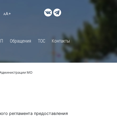
ДОКУМЕНТЫ
A+
А
×
Правовые акты и их экспертиза
Оценка регулирующего
воздействия
СП
Обращения
ТОС
Контакты
Экспертиза действующих
нормативных правовых актов
Оценка применения
обязательных требований
 Администрации МО
Муниципальный контроль
Формы обращений
Градостроительная деятельность
ик
Архивный отдел
Порядок обжалования
 об
ого регламента предоставления