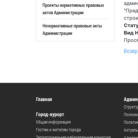
админ
Резерв упр
Проекты нормативных правовых
Стандарт развития конкуренции
"Пред
актов Администрации
Торги
Антимонопольный комплаенс
строи
Стату
Ненормативные правовые акты
Сведения 
Общественная безопасность
Вид 
Администрации
объектах (
Инициативное бюджетирование
Просм
Имуществе
Инвестиционная
Возвр
субъектов
привлекательность
Участие в 
СМИ города
Проектная
Фотогалерея
Информац
Видеогалерея
Официальн
WEB-камеры
Главная
Админ
поездки
Структу
Карта
Результат
Город-курорт
Полномо
Профсоюзн
Общая информация
Политик
РУКОВОДИТЕЛИ
Гостям и жителям города
Актуал
Глава муниципального
Территориальная избирательная комиссия
Админи