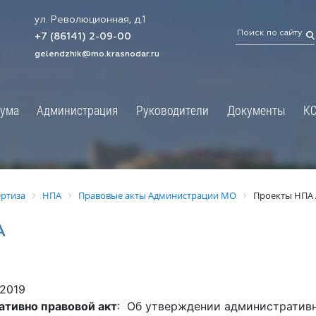
ул. Революционная, д.1
ТРАЦИЯ
ДУМА
+7 (86141) 2-09-00
 администрации
Новости
gelendzhik@mo.krasnodar.ru
Структура
я, задачи и функции
Депутат ЗСК
ума
Администрация
Руководители
Документы
К
обработки
Депутат ГД
ных данных
График приёмов граждан
я информация
депутатами
ативная реформа
Депутатское объединение
ертиза
НПА
Правовые акты Администрации МО
Проекты НПА
йствие коррупции
Совет молодых депутатов
А
твенные организации
Законотворчество
еская информация
Постоянные комиссии и граф
О
заседаний
.2019
ьная служба
Сведения о доходах, расходах,
ативно правовой акт
: Об утверждении административн