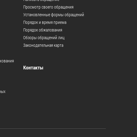
Просмотр своего обращения
Муниципальная служба
Установленные формы обращений
Информация о закупках товаров,
Порядок и время приема
работ, услуг
Порядок обжалования
Обзоры обращений лиц
ТОС
Законодательная карта
Территориальное общественное
ахования
самоуправление
Контакты
Итоги конкурсов
Территориальная организация
ТОС
ных
Контакты ТОС