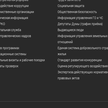
одействие коррупции
Социальная защита
омственные организации
Общественная безопасность
ическая информация
Информация управления ГО и ЧС
РКО
Депутаты Думы (график приёма)
пальная служба
Выдающиеся люди
управленческих кадров
Информация управления земельных
отношений
 в программах
Единая система добровольного стр
ационные системы
жилья
ьные визиты и рабочие поездки
Стандарт развития конкуренции
аты проверок
Оценка регулирующего воздействия
Экспертиза действующих норматив
правовых актов