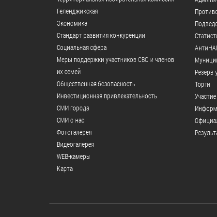
образования
Геленджикcкая
Против
Экономика
Подвед
Список руководителей
Стандарт развития конкуренции
Статист
Социальная сфера
АнтиНА
КОНТАКТЫ
Меры поддержки участников СВО и членов
Муници
их семей
Резерв 
Общественная безопасность
Торги
Инвестиционная привлекательность
Участие
СМИ города
Информ
СМИ о нас
Официал
Фотогалерея
Результ
Видеогалерея
WEB-камеры
Карта