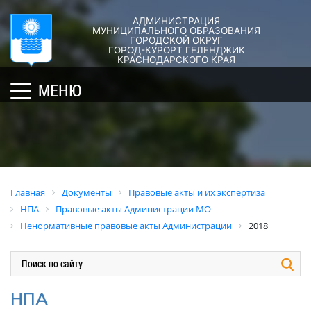
АДМИНИСТРАЦИЯ
ГОРОД-
АДМИНИСТРАЦИЯ
ДУМА
ДОКУМЕНТЫ
МУНИЦИПАЛЬНОГО ОБРАЗОВАНИЯ
ГОРОДСКОЙ ОКРУГ
×
КУРОРТ
ГОРОД-КУРОРТ ГЕЛЕНДЖИК
Структура
Новости
Правовые
КРАСНОДАРСКОГО КРАЯ
администрации
акты
Общая
Структура
МЕНЮ
города
и
информация
Депутат
их
Полномочия,
Кубань
ЗСК
экспертиза
задачи
юбилейная
Депутат
и
Оценка
Социально
ГД
функции
регулирующе
ориентированные
воздействия
График
Политика
некоммерческие
Главная
Документы
Правовые акты и их экспертиза
приёмов
обработки
Экспертиза
организации
НПА
Правовые акты Администрации МО
граждан
персональных
действующих
муниципального
Ненормативные правовые акты Администрации
2018
депутатами
данных
нормативных
образования
правовых
город-
Депутатское
Актуальная
актов
курорт
объединение
информация
Геленджик
Оценка
Совет
Административная
НПА
применения