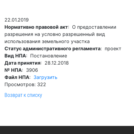
Гостям
молодых
реформа
обязательных
и
депутатов
Противодействие
требований
жителям
Законотворчество
коррупции
22.01.2019
города
Муниципальн
Нормативно правовой акт
: О предоставлении
Постоянные
Подведомственные
контроль
Территориальная
разрешения на условно разрешенный вид
комиссии
организации
избирательная
Формы
использования земельного участка
и
комиссия
Статистическая
обращений
Статус административного регламента
: проект
график
Геленджикcкая
информация
Вид НПА
: Постановление
заседаний
Градостроите
Дата принятия
: 28.12.2018
Социальная
АнтиНАРКО
деятельность
Сведения
№ НПА
: 3906
сфера
Муниципальная
о
Архивный
Файл НПА
:
Загрузить
Меры
служба
доходах,
отдел
Просмотров: 322
поддержки
расходах,
Резерв
Порядок
Возврат к списку
участников
об
управленческих
обжалования
СВО
имуществе
кадров
и
и
Муниципальн
Торги
членов
обязательствах
имущество
их
имущественного
Сведения
Муниципальн
семей
характера
о