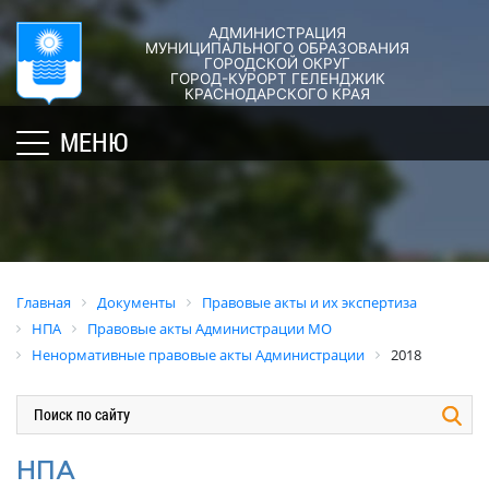
АДМИНИСТРАЦИЯ
ГОРОД-
АДМИНИСТРАЦИЯ
ДУМА
ДОКУМЕНТЫ
МУНИЦИПАЛЬНОГО ОБРАЗОВАНИЯ
ГОРОДСКОЙ ОКРУГ
×
КУРОРТ
ГОРОД-КУРОРТ ГЕЛЕНДЖИК
Структура
Новости
Правовые
КРАСНОДАРСКОГО КРАЯ
администрации
акты
Общая
Структура
МЕНЮ
города
и
информация
Депутат
их
Полномочия,
Кубань
ЗСК
экспертиза
задачи
юбилейная
Депутат
и
Оценка
Социально
ГД
функции
регулирующе
ориентированные
воздействия
График
Политика
некоммерческие
Главная
Документы
Правовые акты и их экспертиза
приёмов
обработки
Экспертиза
организации
НПА
Правовые акты Администрации МО
граждан
персональных
действующих
муниципального
Ненормативные правовые акты Администрации
2018
депутатами
данных
нормативных
образования
правовых
город-
Депутатское
Актуальная
актов
курорт
объединение
информация
Геленджик
Оценка
Совет
Административная
НПА
применения