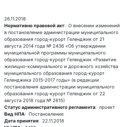
Гостям
молодых
реформа
обязательных
и
депутатов
Противодействие
требований
жителям
Законотворчество
коррупции
26.11.2018
города
Муниципальн
Нормативно правовой акт
: О внесении изменений
Постоянные
Подведомственные
контроль
Территориальная
в постановление администрации муниципального
комиссии
организации
избирательная
Формы
образования город-курорт Геленджик от 21
и
комиссия
Статистическая
обращений
августа 2014 года № 2436 «Об утверждении
график
Геленджикcкая
информация
муниципальной программы муниципального
заседаний
Градостроите
образования город-курорт Геленджик «Развитие
Социальная
АнтиНАРКО
деятельность
Сведения
жилищно-коммунального и дорожного хозяйства
сфера
Муниципальная
о
Архивный
муниципального образования город-курорт
Меры
служба
доходах,
отдел
Геленджика 2015-2017 годы» (в редакции
поддержки
расходах,
Резерв
постановления администрации муниципального
Порядок
участников
об
управленческих
образования город-курорт Геленджик от 22
обжалования
СВО
имуществе
кадров
августа 2018 года № 2615)
и
и
Муниципальн
Статус административного регламента
: проект
Торги
членов
обязательствах
имущество
Вид НПА
: Постановление
их
имущественного
Сведения
Муниципальн
Дата принятия
: 22.11.2018
семей
характера
о