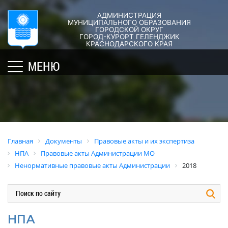
АДМИНИСТРАЦИЯ
ГОРОД-
АДМИНИСТРАЦИЯ
ДУМА
ДОКУМЕНТЫ
МУНИЦИПАЛЬНОГО ОБРАЗОВАНИЯ
ГОРОДСКОЙ ОКРУГ
×
КУРОРТ
ГОРОД-КУРОРТ ГЕЛЕНДЖИК
Структура
Новости
Правовые
КРАСНОДАРСКОГО КРАЯ
администрации
акты
Общая
Структура
МЕНЮ
города
и
информация
Депутат
их
Полномочия,
Кубань
ЗСК
экспертиза
задачи
юбилейная
Депутат
и
Оценка
Социально
ГД
функции
регулирующе
ориентированные
воздействия
График
Политика
некоммерческие
Главная
Документы
Правовые акты и их экспертиза
приёмов
обработки
Экспертиза
организации
НПА
Правовые акты Администрации МО
граждан
персональных
действующих
муниципального
Ненормативные правовые акты Администрации
2018
депутатами
данных
нормативных
образования
правовых
город-
Депутатское
Актуальная
актов
курорт
объединение
информация
Геленджик
Оценка
Совет
Административная
НПА
применения