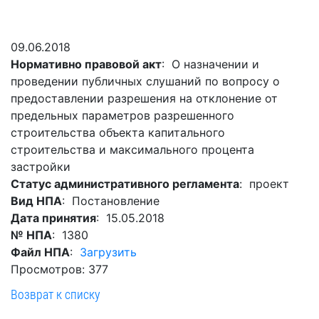
Гостям
молодых
реформа
обязательных
и
депутатов
Противодействие
требований
жителям
Законотворчество
коррупции
09.06.2018
города
Муниципальн
Нормативно правовой акт
: О назначении и
Постоянные
Подведомственные
контроль
Территориальная
проведении публичных слушаний по вопросу о
комиссии
организации
избирательная
Формы
предоставлении разрешения на отклонение от
и
комиссия
Статистическая
обращений
предельных параметров разрешенного
график
Геленджикcкая
информация
строительства объекта капитального
заседаний
Градостроите
строительства и максимального процента
Социальная
АнтиНАРКО
деятельность
Сведения
застройки
сфера
Муниципальная
о
Архивный
Статус административного регламента
: проект
Меры
служба
доходах,
отдел
Вид НПА
: Постановление
поддержки
расходах,
Резерв
Дата принятия
: 15.05.2018
Порядок
участников
об
управленческих
№ НПА
: 1380
обжалования
СВО
имуществе
кадров
Файл НПА
:
Загрузить
и
и
Муниципальн
Просмотров: 377
Торги
членов
обязательствах
имущество
Возврат к списку
их
имущественного
Сведения
Муниципальн
семей
характера
о