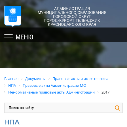
АДМИНИСТРАЦИЯ
ГОРОД-
АДМИНИСТРАЦИЯ
ДУМА
ДОКУМЕНТЫ
МУНИЦИПАЛЬНОГО ОБРАЗОВАНИЯ
ГОРОДСКОЙ ОКРУГ
×
КУРОРТ
ГОРОД-КУРОРТ ГЕЛЕНДЖИК
Структура
Новости
Правовые
КРАСНОДАРСКОГО КРАЯ
администрации
акты
Общая
Структура
МЕНЮ
города
и
информация
Депутат
их
Полномочия,
Кубань
ЗСК
экспертиза
задачи
юбилейная
Депутат
и
Оценка
Социально
ГД
функции
регулирующе
ориентированные
воздействия
График
Политика
некоммерческие
Главная
Документы
Правовые акты и их экспертиза
приёмов
обработки
Экспертиза
организации
НПА
Правовые акты Администрации МО
граждан
персональных
действующих
муниципального
Ненормативные правовые акты Администрации
2017
депутатами
данных
нормативных
образования
правовых
город-
Депутатское
Актуальная
актов
курорт
объединение
информация
Геленджик
Оценка
Совет
Административная
НПА
применения