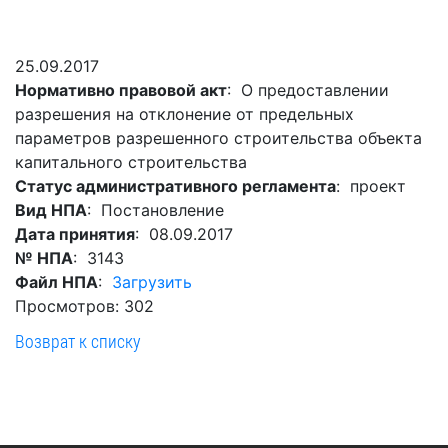
Гостям
молодых
реформа
обязательных
и
депутатов
Противодействие
требований
жителям
Законотворчество
коррупции
25.09.2017
города
Муниципальн
Нормативно правовой акт
: О предоставлении
Постоянные
Подведомственные
контроль
Территориальная
разрешения на отклонение от предельных
комиссии
организации
избирательная
Формы
параметров разрешенного строительства объекта
и
комиссия
Статистическая
обращений
капитального строительства
график
Геленджикcкая
информация
Статус административного регламента
: проект
заседаний
Градостроите
Вид НПА
: Постановление
Социальная
АнтиНАРКО
деятельность
Сведения
Дата принятия
: 08.09.2017
сфера
Муниципальная
о
Архивный
№ НПА
: 3143
Меры
служба
доходах,
отдел
Файл НПА
:
Загрузить
поддержки
расходах,
Резерв
Просмотров: 302
Порядок
участников
об
управленческих
обжалования
Возврат к списку
СВО
имуществе
кадров
и
и
Муниципальн
Торги
членов
обязательствах
имущество
их
имущественного
Сведения
Муниципальн
семей
характера
о