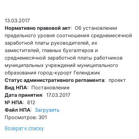
Гостям
молодых
реформа
обязательных
и
депутатов
Противодействие
требований
жителям
Законотворчество
коррупции
13.03.2017
города
Муниципальн
Нормативно правовой акт
: Об установлении
Постоянные
Подведомственные
контроль
Территориальная
предельного уровня соотношения среднемесячной
комиссии
организации
избирательная
Формы
заработной платы руководителей, их
и
комиссия
Статистическая
обращений
заместителей, главных бухгалтеров и
график
Геленджикcкая
информация
среднемесячной заработной платы работников
заседаний
Градостроите
муниципальных учреждений муниципального
Социальная
АнтиНАРКО
деятельность
Сведения
образования город-курорт Геленджик
сфера
Муниципальная
о
Архивный
Статус административного регламента
: проект
Меры
служба
доходах,
отдел
Вид НПА
: Постановление
поддержки
расходах,
Резерв
Дата принятия
: 17.03.2017
Порядок
участников
об
управленческих
№ НПА
: 812
обжалования
СВО
имуществе
кадров
Файл НПА
:
Загрузить
и
и
Муниципальн
Просмотров: 301
Торги
членов
обязательствах
имущество
Возврат к списку
их
имущественного
Сведения
Муниципальн
семей
характера
о