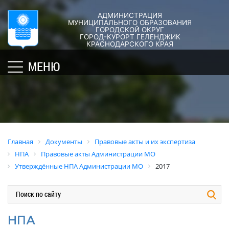
АДМИНИСТРАЦИЯ
ГОРОД-
АДМИНИСТРАЦИЯ
ДУМА
ДОКУМЕНТЫ
МУНИЦИПАЛЬНОГО ОБРАЗОВАНИЯ
ГОРОДСКОЙ ОКРУГ
×
КУРОРТ
ГОРОД-КУРОРТ ГЕЛЕНДЖИК
Структура
Новости
Правовые
КРАСНОДАРСКОГО КРАЯ
администрации
акты
Общая
Структура
МЕНЮ
города
и
информация
Депутат
их
Полномочия,
Кубань
ЗСК
экспертиза
задачи
юбилейная
Депутат
и
Оценка
Социально
ГД
функции
регулирующе
ориентированные
воздействия
График
Политика
некоммерческие
Главная
Документы
Правовые акты и их экспертиза
приёмов
обработки
Экспертиза
организации
НПА
Правовые акты Администрации МО
граждан
персональных
действующих
муниципального
Утверждённые НПА Администрации МО
2017
депутатами
данных
нормативных
образования
правовых
город-
Депутатское
Актуальная
актов
курорт
объединение
информация
Геленджик
Оценка
Совет
Административная
НПА
применения