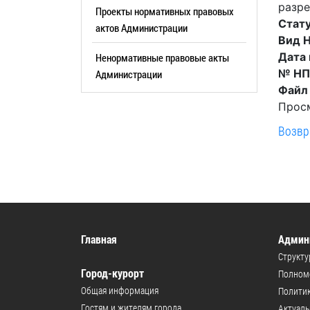
разре
Резерв упр
Проекты нормативных правовых
Стандарт развития конкуренции
Стату
актов Администрации
Торги
Антимонопольный комплаенс
Вид 
Дата
Ненормативные правовые акты
Сведения 
Общественная безопасность
№ Н
Администрации
объектах (
Инициативное бюджетирование
Файл
Имуществе
Просм
Инвестиционная
субъектов
привлекательность
Возвр
Участие в 
СМИ города
Проектная
Фотогалерея
Информац
Видеогалерея
Официальн
WEB-камеры
поездки
Главная
Админ
Карта
Результат
Структу
Город-курорт
Профсоюзн
Полномо
РУКОВОДИТЕЛИ
Общая информация
Политик
Глава муниципального
Гостям и жителям города
Актуал