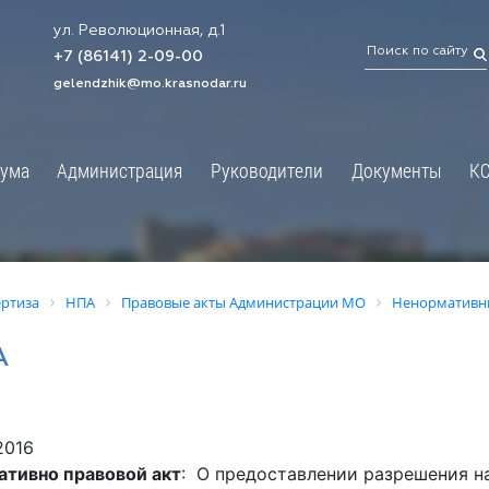
ул. Революционная, д.1
ТРАЦИЯ
ДУМА
+7 (86141) 2-09-00
 администрации
Новости
gelendzhik@mo.krasnodar.ru
Структура
я, задачи и функции
Депутат ЗСК
ума
Администрация
Руководители
Документы
К
обработки
Депутат ГД
ных данных
График приёмов граждан
я информация
депутатами
ативная реформа
Депутатское объединение
ертиза
НПА
Правовые акты Администрации МО
Ненормативн
йствие коррупции
Совет молодых депутатов
А
твенные организации
Законотворчество
еская информация
Постоянные комиссии и граф
О
заседаний
.2016
ьная служба
Сведения о доходах, расходах,
ативно правовой акт
: О предоставлении разрешения н