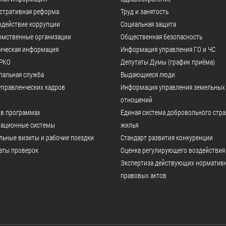
стративная реформа
Труд и занятость
одействие коррупции
Социальная защита
омственные организации
Общественная безопасность
ическая информация
Информация управления ГО и ЧС
РКО
Депутаты Думы (график приёма)
пальная служба
Выдающиеся люди
управленческих кадров
Информация управления земельных
отношений
 в программах
Единая система добровольного стр
ационные системы
жилья
ьные визиты и рабочие поездки
Стандарт развития конкуренции
аты проверок
Оценка регулирующего воздействия
Экспертиза действующих норматив
правовых актов