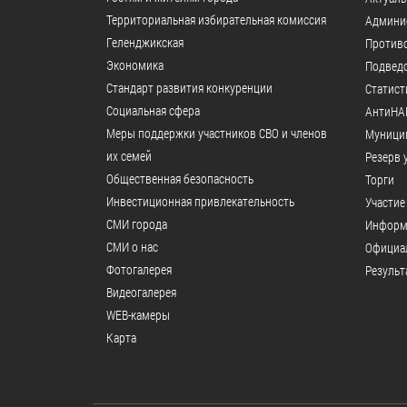
образования
Территориальная избирательная комиссия
Админи
Геленджикcкая
Против
Список руководителей
Экономика
Подвед
Стандарт развития конкуренции
Статист
КОНТАКТЫ
Социальная сфера
АнтиНА
Меры поддержки участников СВО и членов
Муници
их семей
Резерв 
Общественная безопасность
Торги
Инвестиционная привлекательность
Участие
СМИ города
Информ
СМИ о нас
Официал
Фотогалерея
Результ
Видеогалерея
WEB-камеры
Карта