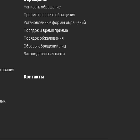
Написать обращение
Муниципальная служба
Просмотр своего обращения
Информация о закупках товаров,
Установленные формы обращений
работ, услуг
Порядок и время приема
Порядок обжалования
ТОС
Обзоры обращений лиц
Законодательная карта
Территориальное общественное
самоуправление
ахования
Итоги конкурсов
Контакты
Территориальная организация
ТОС
ных
Контакты ТОС