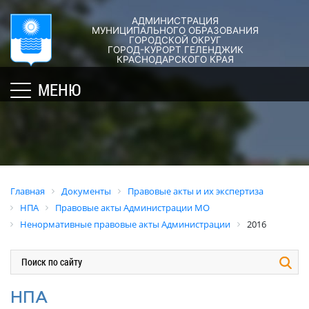
АДМИНИСТРАЦИЯ
ГОРОД-
АДМИНИСТРАЦИЯ
ДУМА
ДОКУМЕНТЫ
МУНИЦИПАЛЬНОГО ОБРАЗОВАНИЯ
ГОРОДСКОЙ ОКРУГ
×
КУРОРТ
ГОРОД-КУРОРТ ГЕЛЕНДЖИК
Структура
Новости
Правовые
КРАСНОДАРСКОГО КРАЯ
администрации
акты
Общая
Структура
МЕНЮ
города
и
информация
Депутат
их
Полномочия,
Кубань
ЗСК
экспертиза
задачи
юбилейная
Депутат
и
Оценка
Социально
ГД
функции
регулирующе
ориентированные
воздействия
График
Политика
некоммерческие
Главная
Документы
Правовые акты и их экспертиза
приёмов
обработки
Экспертиза
организации
НПА
Правовые акты Администрации МО
граждан
персональных
действующих
муниципального
Ненормативные правовые акты Администрации
2016
депутатами
данных
нормативных
образования
правовых
город-
Депутатское
Актуальная
актов
курорт
объединение
информация
Геленджик
Оценка
Совет
Административная
НПА
применения