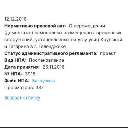
Гостям
молодых
реформа
обязательных
и
депутатов
Противодействие
требований
жителям
Законотворчество
коррупции
12.12.2016
города
Муниципальн
Нормативно правовой акт
: О перемещении
Постоянные
Подведомственные
контроль
Территориальная
(демонтаже) самовольно размещенных временных
комиссии
организации
избирательная
Формы
сооружений, установленных на углу улиц Крупской
и
комиссия
Статистическая
обращений
и Гагарина в г. Геленджике
график
Геленджикcкая
информация
Статус административного регламента
: проект
заседаний
Градостроите
Вид НПА
: Постановление
Социальная
АнтиНАРКО
деятельность
Сведения
Дата принятия
: 25.11.2016
сфера
Муниципальная
о
Архивный
№ НПА
: 3918
Меры
служба
доходах,
отдел
Файл НПА
:
Загрузить
поддержки
расходах,
Резерв
Просмотров: 337
Порядок
участников
об
управленческих
обжалования
Возврат к списку
СВО
имуществе
кадров
и
и
Муниципальн
Торги
членов
обязательствах
имущество
их
имущественного
Сведения
Муниципальн
семей
характера
о