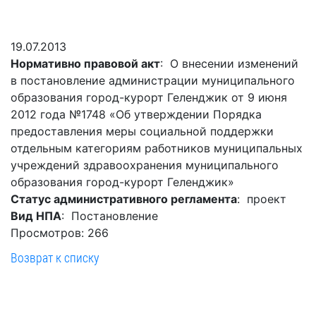
Гостям
молодых
реформа
обязательных
и
депутатов
Противодействие
требований
жителям
Законотворчество
коррупции
19.07.2013
города
Муниципальн
Нормативно правовой акт
: О внесении изменений
Постоянные
Подведомственные
контроль
Территориальная
в постановление администрации муниципального
комиссии
организации
избирательная
Формы
образования город-курорт Геленджик от 9 июня
и
комиссия
Статистическая
обращений
2012 года №1748 «Об утверждении Порядка
график
Геленджикcкая
информация
предоставления меры социальной поддержки
заседаний
Градостроите
отдельным категориям работников муниципальных
Социальная
АнтиНАРКО
деятельность
Сведения
учреждений здравоохранения муниципального
сфера
Муниципальная
о
Архивный
образования город-курорт Геленджик»
Меры
служба
доходах,
отдел
Статус административного регламента
: проект
поддержки
расходах,
Резерв
Вид НПА
: Постановление
Порядок
участников
об
управленческих
Просмотров: 266
обжалования
СВО
имуществе
кадров
Возврат к списку
и
и
Муниципальн
Торги
членов
обязательствах
имущество
их
имущественного
Сведения
Муниципальн
семей
характера
о