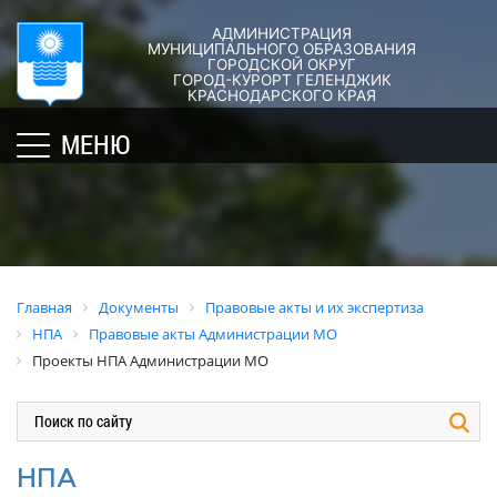
АДМИНИСТРАЦИЯ
ГОРОД-
АДМИНИСТРАЦИЯ
ДУМА
ДОКУМЕНТЫ
МУНИЦИПАЛЬНОГО ОБРАЗОВАНИЯ
ГОРОДСКОЙ ОКРУГ
×
КУРОРТ
ГОРОД-КУРОРТ ГЕЛЕНДЖИК
Структура
Новости
Правовые
КРАСНОДАРСКОГО КРАЯ
администрации
акты
Общая
Структура
МЕНЮ
города
и
информация
Депутат
их
Полномочия,
Кубань
ЗСК
экспертиза
задачи
юбилейная
Депутат
и
Оценка
Социально
ГД
функции
регулирующе
ориентированные
воздействия
График
Политика
некоммерческие
Главная
Документы
Правовые акты и их экспертиза
приёмов
обработки
Экспертиза
организации
НПА
Правовые акты Администрации МО
граждан
персональных
действующих
муниципального
Проекты НПА Администрации МО
депутатами
данных
нормативных
образования
правовых
город-
Депутатское
Актуальная
актов
курорт
объединение
информация
Геленджик
Оценка
Совет
Административная
НПА
применения