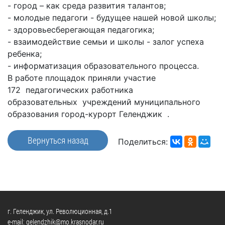
частное
- город – как среда развития талантов;
нестационарных
Экономика
План
партнёрство
- молодые педагоги - будущее нашей новой школы;
объектах
работы
Стандарт
Региональны
- здоровьесберегающая педагогика;
(НТО),
и
развития
государствен
- взаимодействие семьи и школы - залог успеха
QR-
график
конкуренции
контроль
ребенка;
коды
сессий
- информатизация образовательного процесса.
Антимонопольный
Документы
Имущественная
В работе площадок приняли участие
комплаенс
о
поддержка
172 педагогических работника
ОБРАЩЕНИЯ
выявлении
Общественная
субъектов
образовательных учреждений муниципального
правообладат
Написать
безопасность
МСП
образования город-курорт Геленджик .
ранее
обращение
Инициативное
Участие
учтенных
Просмотр
Вернуться назад
бюджетирование
в
Поделиться:
объектов
своего
программах
недвижимост
Инвестиционная
обращения
привлекательность
Проектная
Установленные
деятельность
КСП
СМИ
формы
города
Информационные
обращений
Общая
системы
г. Геленджик, ул. Революционная, д.1
информация
Фотогалерея
Порядок
e-mail: gelendzhik@mo.krasnodar.ru