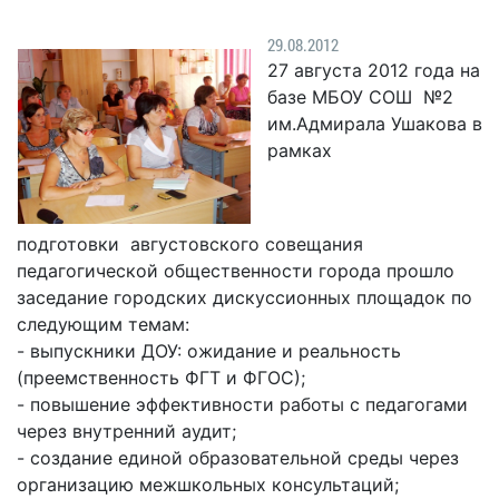
Гостям
молодых
реформа
обязательных
и
депутатов
Противодействие
29.08.2012
требований
жителям
Законотворчество
коррупции
27 августа 2012 года на
города
Муниципальн
базе МБОУ СОШ №2
Постоянные
Подведомственные
контроль
Территориальная
им.Адмирала Ушакова в
комиссии
организации
избирательная
Формы
рамках
и
комиссия
Статистическая
обращений
график
Геленджикcкая
информация
заседаний
Градостроите
Социальная
АнтиНАРКО
деятельность
подготовки августовского совещания
Сведения
сфера
педагогической общественности города прошло
Муниципальная
о
Архивный
заседание городских дискуссионных площадок по
Меры
служба
доходах,
отдел
следующим темам:
поддержки
расходах,
Резерв
Порядок
- выпускники ДОУ: ожидание и реальность
участников
об
управленческих
обжалования
(преемственность ФГТ и ФГОС);
СВО
имуществе
кадров
- повышение эффективности работы с педагогами
и
и
Муниципальн
Торги
через внутренний аудит;
членов
обязательствах
имущество
- создание единой образовательной среды через
их
имущественного
Сведения
Муниципальн
организацию межшкольных консультаций;
семей
характера
о