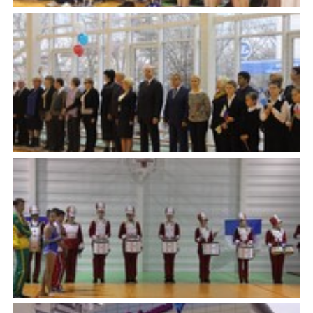
Официальные
и
Контрольно-
Видеогалерея
визиты
время
ревизионная
WEB-
и
приема
и
камеры
рабочие
экспертно-
Порядок
поездки
Карта
аналитическа
обжалования
деятельность
Результаты
Обзоры
проверок
Противодейс
РУКОВОДИТЕЛИ
обращений
коррупции
Профсоюзные
лиц
Глава
организации
Муниципальн
муниципального
Законодательная
служба
образования
карта
Информация
Список
Порядок
о
руководителей
оказания
закупках
бесплатной
товаров,
юридической
КОНТАКТЫ
работ,
помощи
услуг