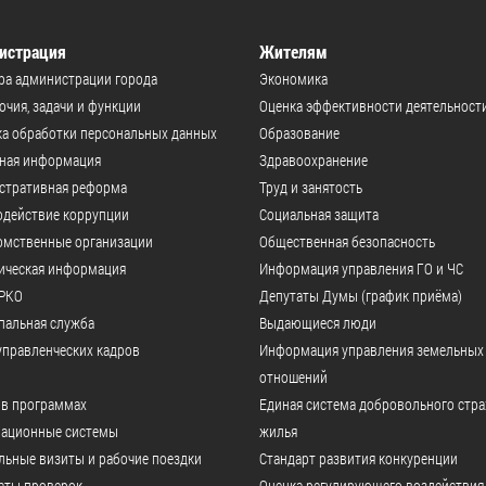
истрация
Жителям
ра администрации города
Экономика
чия, задачи и функции
Оценка эффективности деятельност
а обработки персональных данных
Образование
ьная информация
Здравоохранение
стративная реформа
Труд и занятость
одействие коррупции
Социальная защита
омственные организации
Общественная безопасность
ическая информация
Информация управления ГО и ЧС
РКО
Депутаты Думы (график приёма)
пальная служба
Выдающиеся люди
управленческих кадров
Информация управления земельных
отношений
 в программах
Единая система добровольного стр
ационные системы
жилья
ьные визиты и рабочие поездки
Стандарт развития конкуренции
аты проверок
Оценка регулирующего воздействия