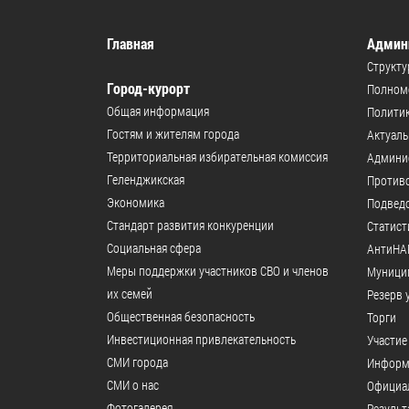
Главная
Админ
Структу
Город-курорт
Полномо
Общая информация
Политик
Гостям и жителям города
Актуал
Территориальная избирательная комиссия
Админи
Геленджикcкая
Против
Экономика
Подвед
Стандарт развития конкуренции
Статист
Социальная сфера
АнтиНА
Меры поддержки участников СВО и членов
Муници
их семей
Резерв 
Общественная безопасность
Торги
Инвестиционная привлекательность
Участие
СМИ города
Информ
СМИ о нас
Официал
Фотогалерея
Результ