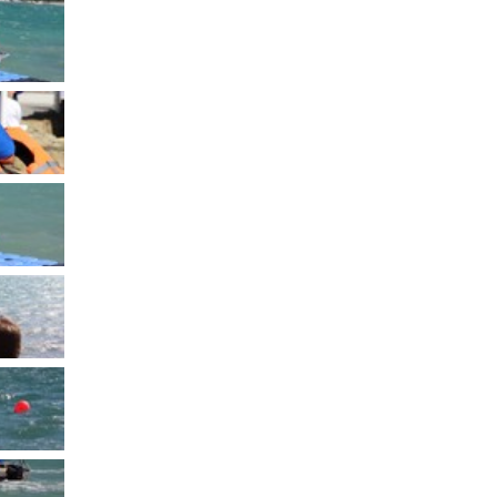
Муниципальное имущество
Муниципально-частное
партнёрство
Региональный государственный
контроль
Документы о выявлении
правообладателей ранее
учтенных объектов
недвижимости
КСП
Общая информация
Контрольно-ревизионная и
экспертно-аналитическая
деятельность
й
Противодействие коррупции