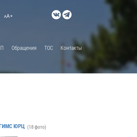
ДОКУМЕНТЫ
A+
А
×
Правовые акты и их экспертиза
Оценка регулирующего
воздействия
СП
Обращения
ТОС
Контакты
Экспертиза действующих
нормативных правовых актов
Оценка применения
обязательных требований
Муниципальный контроль
Формы обращений
Градостроительная деятельность
ик
Архивный отдел
д ГИМС ЮРЦ
(18 фото)
Порядок обжалования
 об