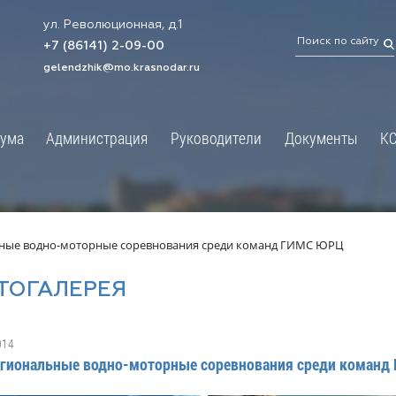
ул. Революционная, д.1
ТРАЦИЯ
ДУМА
+7 (86141) 2-09-00
 администрации
Новости
gelendzhik@mo.krasnodar.ru
Структура
я, задачи и функции
Депутат ЗСК
ума
Администрация
Руководители
Документы
К
обработки
Депутат ГД
ных данных
График приёмов граждан
я информация
депутатами
ативная реформа
Депутатское объединение
льные водно-моторные соревнования среди команд ГИМС ЮРЦ
йствие коррупции
Совет молодых депутатов
ТОГАЛЕРЕЯ
твенные организации
Законотворчество
еская информация
Постоянные комиссии и граф
014
О
заседаний
региональные водно-моторные соревнования среди коман
ьная служба
Сведения о доходах, расходах,