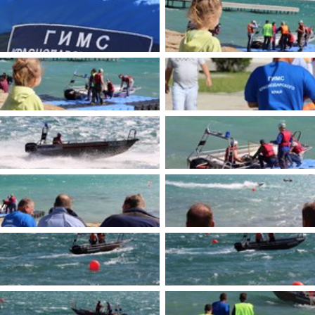
имуществе и обязательствах
авленческих кадров
имущественного характера
План работы и график сессий
о нестационарных
НТО), QR-коды
ОБРАЩЕНИЯ
нная поддержка
Написать обращение
 МСП
Просмотр своего обращения
программах
Установленные формы
 деятельность
обращений
ионные системы
Порядок и время приема
ые визиты и рабочие
Порядок обжалования
Обзоры обращений лиц
ы проверок
Законодательная карта
ые организации
Порядок оказания бесплатно
юридической помощи