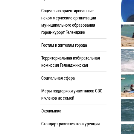
Резерв упр
Стандарт развития конкуренции
Социально ориентированные
Торги
Антимонопольный комплаенс
некоммерческие организации
муниципального образования
Сведения 
Общественная безопасность
город-курорт Геленджик
объектах (
Инициативное бюджетирование
Имуществе
Гостям и жителям города
Инвестиционная
субъектов
привлекательность
Территориальная избирательная
Участие в 
СМИ города
комиссия Геленджикcкая
Проектная
Фотогалерея
Социальная сфера
Информац
Видеогалерея
Официальн
Меры поддержки участников СВО
WEB-камеры
поездки
и членов их семей
Карта
Результат
Экономика
Профсоюзн
РУКОВОДИТЕЛИ
Стандарт развития конкуренции
Глава муниципального