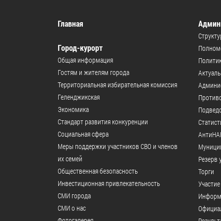
Главная
Админ
Структу
Город-курорт
Полномо
Общая информация
Политик
Гостям и жителям города
Актуал
Территориальная избирательная комиссия
Админи
Геленджикcкая
Против
Экономика
Подвед
Стандарт развития конкуренции
Статист
Социальная сфера
АнтиНА
Меры поддержки участников СВО и членов
Муници
их семей
Резерв 
Общественная безопасность
Торги
Инвестиционная привлекательность
Участие
СМИ города
Информ
СМИ о нас
Официал
Фотогалерея
Результ