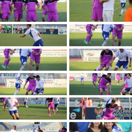
имуществе и обязательствах
авленческих кадров
имущественного характера
План работы и график сессий
о нестационарных
НТО), QR-коды
ОБРАЩЕНИЯ
нная поддержка
Написать обращение
 МСП
Просмотр своего обращения
программах
Установленные формы
 деятельность
обращений
ионные системы
Порядок и время приема
ые визиты и рабочие
Порядок обжалования
Обзоры обращений лиц
ы проверок
Законодательная карта
ые организации
Порядок оказания бесплатно
юридической помощи