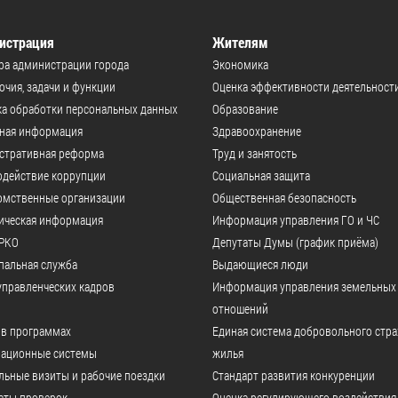
истрация
Жителям
ра администрации города
Экономика
чия, задачи и функции
Оценка эффективности деятельност
а обработки персональных данных
Образование
ьная информация
Здравоохранение
стративная реформа
Труд и занятость
одействие коррупции
Социальная защита
омственные организации
Общественная безопасность
ическая информация
Информация управления ГО и ЧС
РКО
Депутаты Думы (график приёма)
пальная служба
Выдающиеся люди
управленческих кадров
Информация управления земельных
отношений
 в программах
Единая система добровольного стр
ационные системы
жилья
ьные визиты и рабочие поездки
Стандарт развития конкуренции
аты проверок
Оценка регулирующего воздействия