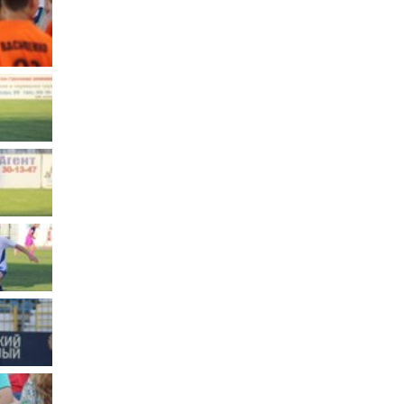
Муниципальное имущество
Муниципально-частное
партнёрство
Региональный государственный
контроль
Документы о выявлении
правообладателей ранее
учтенных объектов
недвижимости
КСП
Общая информация
Контрольно-ревизионная и
экспертно-аналитическая
деятельность
й
Противодействие коррупции