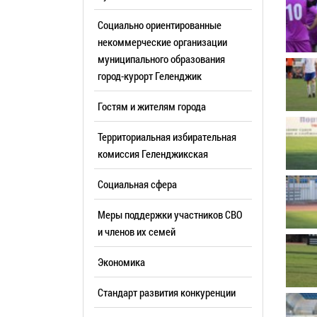
Резерв упр
Стандарт развития конкуренции
Социально ориентированные
Торги
Антимонопольный комплаенс
некоммерческие организации
муниципального образования
Сведения 
Общественная безопасность
город-курорт Геленджик
объектах (
Инициативное бюджетирование
Имуществе
Гостям и жителям города
Инвестиционная
субъектов
привлекательность
Территориальная избирательная
Участие в 
СМИ города
комиссия Геленджикcкая
Проектная
Фотогалерея
Социальная сфера
Информац
Видеогалерея
Официальн
Меры поддержки участников СВО
WEB-камеры
поездки
и членов их семей
Карта
Результат
Экономика
Профсоюзн
РУКОВОДИТЕЛИ
Стандарт развития конкуренции
Глава муниципального