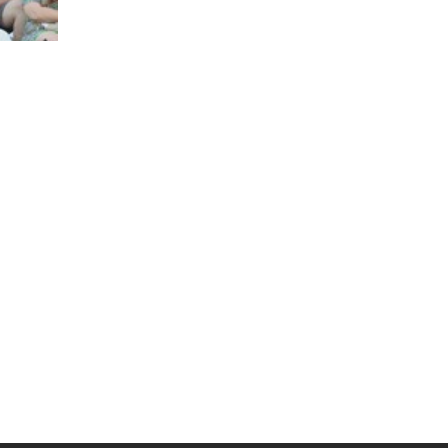
Муниципальная служба
Информация о закупках товаров,
работ, услуг
ТОС
Территориальное общественное
самоуправление
Итоги конкурсов
Территориальная организация
ТОС
Контакты ТОС