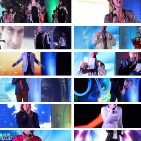
имуществе и обязательствах
авленческих кадров
имущественного характера
План работы и график сессий
о нестационарных
НТО), QR-коды
ОБРАЩЕНИЯ
нная поддержка
Написать обращение
 МСП
Просмотр своего обращения
программах
Установленные формы
 деятельность
обращений
ионные системы
Порядок и время приема
ые визиты и рабочие
Порядок обжалования
Обзоры обращений лиц
ы проверок
Законодательная карта
ые организации
Порядок оказания бесплатно
юридической помощи