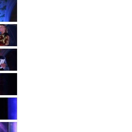
Муниципальное имущество
Муниципально-частное
партнёрство
Региональный государственный
контроль
Документы о выявлении
правообладателей ранее
учтенных объектов
недвижимости
КСП
Общая информация
Контрольно-ревизионная и
экспертно-аналитическая
деятельность
й
Противодействие коррупции