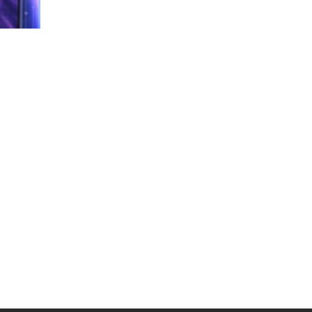
Муниципальная служба
Информация о закупках товаров,
работ, услуг
ТОС
Территориальное общественное
самоуправление
Итоги конкурсов
Территориальная организация
ТОС
Контакты ТОС