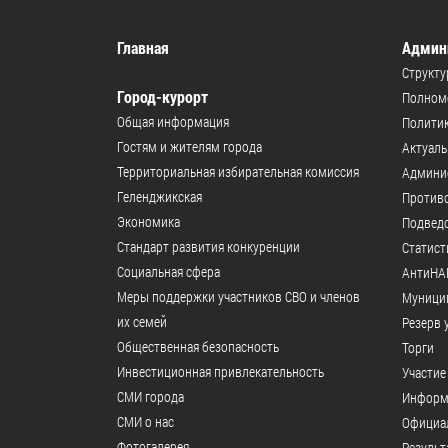
Главная
Админ
Структу
Город-курорт
Полномо
Общая информация
Политик
Гостям и жителям города
Актуал
Территориальная избирательная комиссия
Админи
Геленджикcкая
Против
Экономика
Подвед
Стандарт развития конкуренции
Статист
Социальная сфера
АнтиНА
Меры поддержки участников СВО и членов
Муници
их семей
Резерв 
Общественная безопасность
Торги
Инвестиционная привлекательность
Участие
СМИ города
Информ
СМИ о нас
Официал
Фотогалерея
Результ