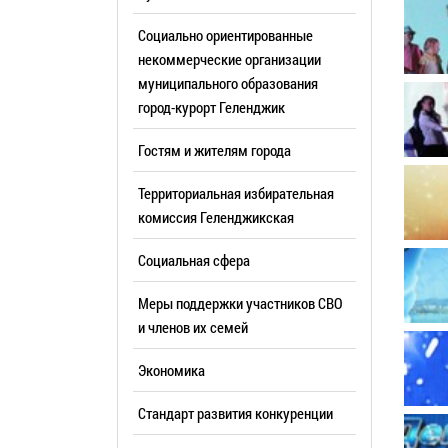
Резерв упр
Стандарт развития конкуренции
Социально ориентированные
Торги
Антимонопольный комплаенс
некоммерческие организации
муниципального образования
Сведения 
Общественная безопасность
город-курорт Геленджик
объектах (
Инициативное бюджетирование
Имуществе
Гостям и жителям города
Инвестиционная
субъектов
привлекательность
Территориальная избирательная
Участие в 
СМИ города
комиссия Геленджикcкая
Проектная
Фотогалерея
Социальная сфера
Информац
Видеогалерея
Официальн
Меры поддержки участников СВО
WEB-камеры
поездки
и членов их семей
Карта
Результат
Экономика
Профсоюзн
РУКОВОДИТЕЛИ
Стандарт развития конкуренции
Глава муниципального