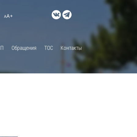
ДОКУМЕНТЫ
A+
А
×
Правовые акты и их экспертиза
Оценка регулирующего
воздействия
СП
Обращения
ТОС
Контакты
Экспертиза действующих
нормативных правовых актов
Оценка применения
обязательных требований
Муниципальный контроль
Формы обращений
Градостроительная деятельность
ик
Архивный отдел
Порядок обжалования
 об