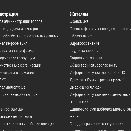
истрация
Жителям
ра администрации города
Экономика
чия, задачи и функции
Оценка эффективности деятельност
а обработки персональных данных
Образование
ьная информация
Здравоохранение
стративная реформа
Труд и занятость
одействие коррупции
Социальная защита
омственные организации
Общественная безопасность
ическая информация
Информация управления ГО и ЧС
РКО
Депутаты Думы (график приёма)
пальная служба
Выдающиеся люди
управленческих кадров
Информация управления земельных
отношений
 в программах
Единая система добровольного стр
ационные системы
жилья
ьные визиты и рабочие поездки
Стандарт развития конкуренции
аты проверок
Оценка регулирующего воздействия