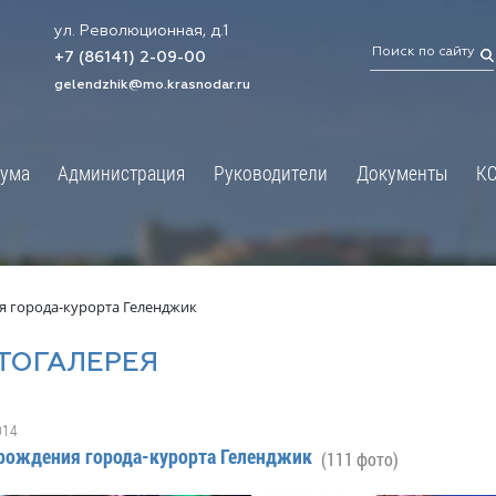
ул. Революционная, д.1
ТРАЦИЯ
ДУМА
+7 (86141) 2-09-00
 администрации
Новости
gelendzhik@mo.krasnodar.ru
Структура
я, задачи и функции
Депутат ЗСК
ума
Администрация
Руководители
Документы
К
обработки
Депутат ГД
ных данных
График приёмов граждан
я информация
депутатами
ативная реформа
Депутатское объединение
я города-курорта Геленджик
йствие коррупции
Совет молодых депутатов
ТОГАЛЕРЕЯ
твенные организации
Законотворчество
еская информация
Постоянные комиссии и граф
014
О
заседаний
рождения города-курорта Геленджик
(111 фото)
ьная служба
Сведения о доходах, расходах,