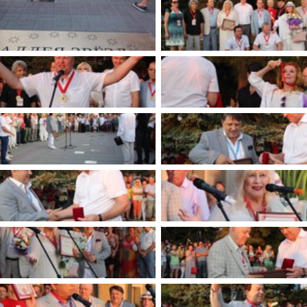
имуществе и обязательствах
авленческих кадров
имущественного характера
План работы и график сессий
о нестационарных
НТО), QR-коды
ОБРАЩЕНИЯ
нная поддержка
Написать обращение
 МСП
Просмотр своего обращения
программах
Установленные формы
 деятельность
обращений
ионные системы
Порядок и время приема
ые визиты и рабочие
Порядок обжалования
Обзоры обращений лиц
ы проверок
Законодательная карта
ые организации
Порядок оказания бесплатно
юридической помощи