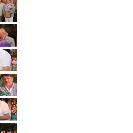
Муниципальное имущество
Муниципально-частное
партнёрство
Региональный государственный
контроль
Документы о выявлении
правообладателей ранее
учтенных объектов
недвижимости
КСП
Общая информация
Контрольно-ревизионная и
экспертно-аналитическая
деятельность
й
Противодействие коррупции