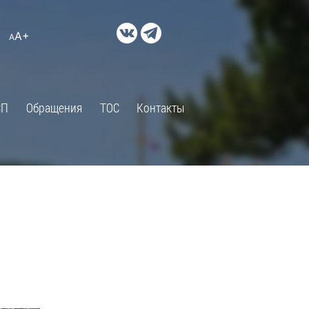
ДОКУМЕНТЫ
A+
А
×
Правовые акты и их экспертиза
Оценка регулирующего
воздействия
СП
Обращения
ТОС
Контакты
Экспертиза действующих
нормативных правовых актов
Оценка применения
обязательных требований
Муниципальный контроль
Формы обращений
Градостроительная деятельность
ик
Архивный отдел
Порядок обжалования
 об