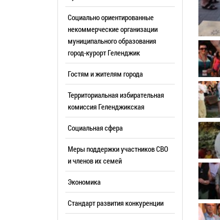
Резерв упр
Стандарт развития конкуренции
Социально ориентированные
Торги
Антимонопольный комплаенс
некоммерческие организации
муниципального образования
Сведения 
Общественная безопасность
город-курорт Геленджик
объектах (
Инициативное бюджетирование
Имуществе
Гостям и жителям города
Инвестиционная
субъектов
привлекательность
Территориальная избирательная
Участие в 
СМИ города
комиссия Геленджикcкая
Проектная
Фотогалерея
Социальная сфера
Информац
Видеогалерея
Официальн
Меры поддержки участников СВО
WEB-камеры
поездки
и членов их семей
Карта
Результат
Экономика
Профсоюзн
РУКОВОДИТЕЛИ
Стандарт развития конкуренции
Глава муниципального