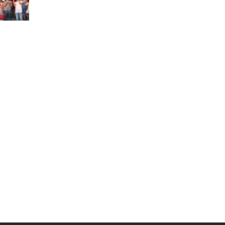
Муниципальная служба
Информация о закупках товаров,
работ, услуг
ТОС
Территориальное общественное
самоуправление
Итоги конкурсов
Территориальная организация
ТОС
Контакты ТОС