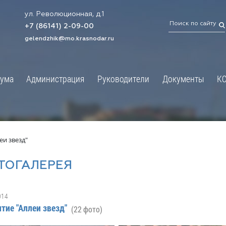
ул. Революционная, д.1
ТРАЦИЯ
ДУМА
+7 (86141) 2-09-00
 администрации
Новости
gelendzhik@mo.krasnodar.ru
Структура
я, задачи и функции
Депутат ЗСК
ума
Администрация
Руководители
Документы
К
обработки
Депутат ГД
ных данных
График приёмов граждан
я информация
депутатами
ативная реформа
Депутатское объединение
еи звезд"
йствие коррупции
Совет молодых депутатов
ТОГАЛЕРЕЯ
твенные организации
Законотворчество
еская информация
Постоянные комиссии и граф
014
О
заседаний
тие "Аллеи звезд"
(22 фото)
ьная служба
Сведения о доходах, расходах,