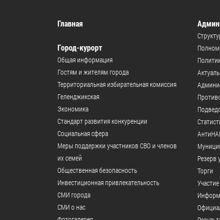
Главная
Админ
Структу
Город-курорт
Полномо
Общая информация
Политик
Гостям и жителям города
Актуал
Территориальная избирательная комиссия
Админи
Геленджикcкая
Против
Экономика
Подвед
Стандарт развития конкуренции
Статист
Социальная сфера
АнтиНА
Меры поддержки участников СВО и членов
Муници
их семей
Резерв 
Общественная безопасность
Торги
Инвестиционная привлекательность
Участие
СМИ города
Информ
СМИ о нас
Официал
Фотогалерея
Результ