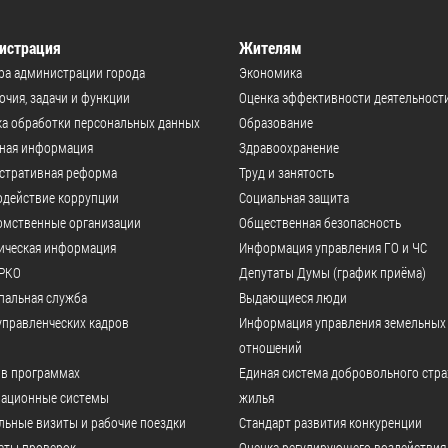
истрация
Жителям
ра администрации города
Экономика
чия, задачи и функции
Оценка эффективности деятельност
а обработки персональных данных
Образование
ьная информация
Здравоохранение
стративная реформа
Труд и занятость
одействие коррупции
Социальная защита
омственные организации
Общественная безопасность
ическая информация
Информация управления ГО и ЧС
РКО
Депутаты Думы (график приёма)
пальная служба
Выдающиеся люди
управленческих кадров
Информация управления земельных
отношений
 в программах
Единая система добровольного стр
ационные системы
жилья
ьные визиты и рабочие поездки
Стандарт развития конкуренции
аты проверок
Оценка регулирующего воздействия