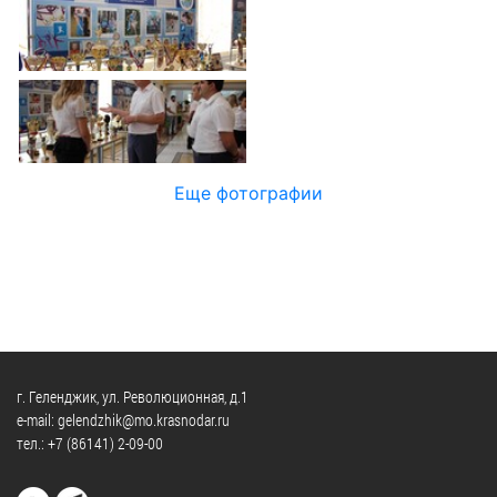
Официальные
и
Контрольно-
Видеогалерея
визиты
время
ревизионная
WEB-
и
приема
и
камеры
рабочие
экспертно-
Порядок
поездки
Карта
аналитическа
обжалования
деятельность
Результаты
Обзоры
проверок
Противодейс
РУКОВОДИТЕЛИ
Еще фотографии
обращений
коррупции
Профсоюзные
лиц
Глава
организации
Муниципальн
муниципального
Законодательная
служба
образования
карта
Информация
Список
Порядок
о
руководителей
оказания
закупках
бесплатной
товаров,
г. Геленджик, ул. Революционная, д.1
юридической
КОНТАКТЫ
работ,
e-mail: gelendzhik@mo.krasnodar.ru
помощи
тел.:
+7 (86141) 2-09-00
услуг