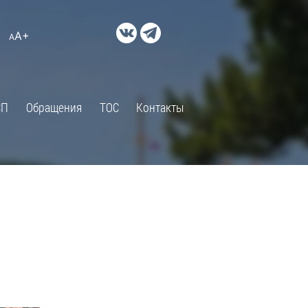
ДОКУМЕНТЫ
A+
А
×
Правовые акты и их экспертиза
Оценка регулирующего
воздействия
СП
Обращения
ТОС
Контакты
Экспертиза действующих
нормативных правовых актов
Оценка применения
обязательных требований
Муниципальный контроль
Формы обращений
Градостроительная деятельность
ик
Архивный отдел
Порядок обжалования
 об