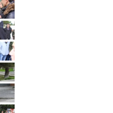
Муниципальное имущество
Муниципально-частное
партнёрство
Региональный государственный
контроль
Документы о выявлении
правообладателей ранее
учтенных объектов
недвижимости
КСП
Общая информация
Контрольно-ревизионная и
экспертно-аналитическая
деятельность
й
Противодействие коррупции