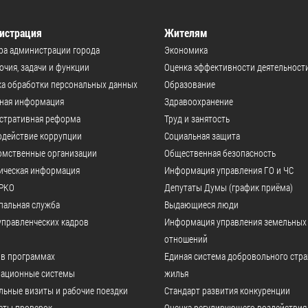
истрация
Жителям
ра администрации города
Экономика
чия, задачи и функции
Оценка эффективности деятельност
а обработки персональных данных
Образование
ьная информация
Здравоохранение
стративная реформа
Труд и занятость
одействие коррупции
Социальная защита
омственные организации
Общественная безопасность
ическая информация
Информация управления ГО и ЧС
РКО
Депутаты Думы (график приёма)
пальная служба
Выдающиеся люди
управленческих кадров
Информация управления земельных
отношений
 в программах
Единая система добровольного стр
ационные системы
жилья
ьные визиты и рабочие поездки
Стандарт развития конкуренции
аты проверок
Оценка регулирующего воздействия