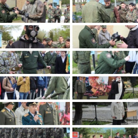
имуществе и обязательствах
авленческих кадров
имущественного характера
План работы и график сессий
о нестационарных
НТО), QR-коды
ОБРАЩЕНИЯ
нная поддержка
Написать обращение
 МСП
Просмотр своего обращения
программах
Установленные формы
 деятельность
обращений
ионные системы
Порядок и время приема
ые визиты и рабочие
Порядок обжалования
Обзоры обращений лиц
ы проверок
Законодательная карта
ые организации
Порядок оказания бесплатно
юридической помощи