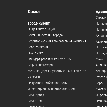
Главная
Админ
Структу
Город-курорт
Полномо
Общая информация
Политик
Гостям и жителям города
Актуал
Территориальная избирательная комиссия
Админи
Геленджикcкая
Против
Экономика
Подвед
Стандарт развития конкуренции
Статист
Социальная сфера
АнтиНА
Меры поддержки участников СВО и членов
Муници
их семей
Резерв 
Общественная безопасность
Торги
Инвестиционная привлекательность
Участие
СМИ города
Информ
СМИ о нас
Официал
Фотогалерея
Результ