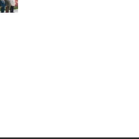
Муниципальная служба
Информация о закупках товаров,
работ, услуг
ТОС
Территориальное общественное
самоуправление
Итоги конкурсов
Территориальная организация
ТОС
Контакты ТОС