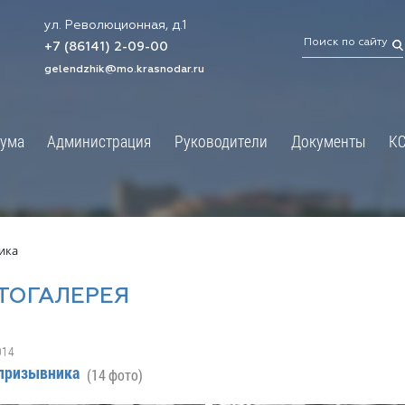
ул. Революционная, д.1
ТРАЦИЯ
ДУМА
+7 (86141) 2-09-00
 администрации
Новости
gelendzhik@mo.krasnodar.ru
Структура
я, задачи и функции
Депутат ЗСК
ума
Администрация
Руководители
Документы
К
обработки
Депутат ГД
ных данных
График приёмов граждан
я информация
депутатами
ативная реформа
Депутатское объединение
ика
йствие коррупции
Совет молодых депутатов
ТОГАЛЕРЕЯ
твенные организации
Законотворчество
еская информация
Постоянные комиссии и граф
014
О
заседаний
призывника
(14 фото)
ьная служба
Сведения о доходах, расходах,