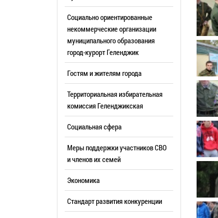
Резерв упр
Стандарт развития конкуренции
Социально ориентированные
Торги
Антимонопольный комплаенс
некоммерческие организации
муниципального образования
Сведения 
Общественная безопасность
город-курорт Геленджик
объектах (
Инициативное бюджетирование
Имуществе
Гостям и жителям города
Инвестиционная
субъектов
привлекательность
Территориальная избирательная
Участие в 
СМИ города
комиссия Геленджикcкая
Проектная
Фотогалерея
Социальная сфера
Информац
Видеогалерея
Официальн
Меры поддержки участников СВО
WEB-камеры
поездки
и членов их семей
Карта
Результат
Экономика
Профсоюзн
РУКОВОДИТЕЛИ
Стандарт развития конкуренции
Глава муниципального