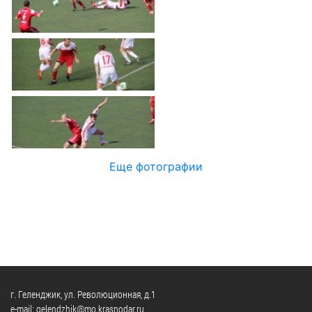
Официальные
и
Контрольно-
Видеогалерея
визиты
время
ревизионная
WEB-
и
приема
и
камеры
рабочие
экспертно-
Порядок
поездки
Карта
аналитическа
обжалования
деятельность
Результаты
Обзоры
проверок
Противодейс
РУКОВОДИТЕЛИ
обращений
коррупции
Профсоюзные
лиц
Глава
организации
Муниципальн
муниципального
Законодательная
Еще фотографии
служба
образования
карта
Информация
Список
Порядок
о
руководителей
оказания
закупках
бесплатной
товаров,
юридической
КОНТАКТЫ
работ,
помощи
услуг
г. Геленджик, ул. Революционная, д.1
e-mail: gelendzhik@mo.krasnodar.ru