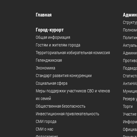
Главная
Админ
Структу
Город-курорт
Полномо
Общая информация
Политик
Гостям и жителям города
Актуал
Территориальная избирательная комиссия
Админи
Геленджикcкая
Против
Экономика
Подвед
Стандарт развития конкуренции
Статист
Социальная сфера
АнтиНА
Меры поддержки участников СВО и членов
Муници
их семей
Резерв 
Общественная безопасность
Торги
Инвестиционная привлекательность
Участие
СМИ города
Информ
СМИ о нас
Официал
Фотогалерея
Результ