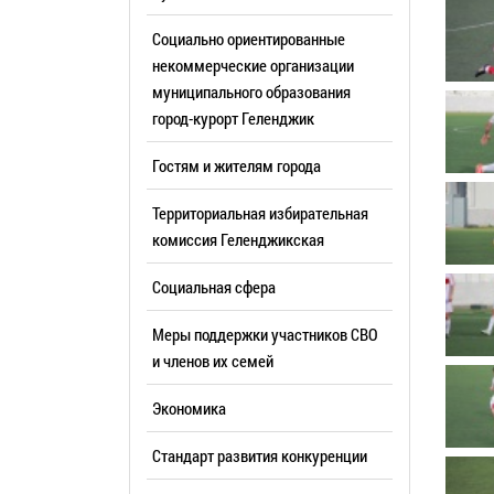
Резерв упр
Стандарт развития конкуренции
Социально ориентированные
Торги
Антимонопольный комплаенс
некоммерческие организации
муниципального образования
Сведения 
Общественная безопасность
город-курорт Геленджик
объектах (
Инициативное бюджетирование
Имуществе
Гостям и жителям города
Инвестиционная
субъектов
привлекательность
Территориальная избирательная
Участие в 
СМИ города
комиссия Геленджикcкая
Проектная
Фотогалерея
Социальная сфера
Информац
Видеогалерея
Официальн
Меры поддержки участников СВО
WEB-камеры
поездки
и членов их семей
Карта
Результат
Экономика
Профсоюзн
РУКОВОДИТЕЛИ
Стандарт развития конкуренции
Глава муниципального