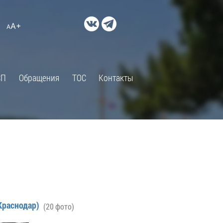
ДОКУМЕНТЫ
A+
А
×
Правовые акты и их экспертиза
Оценка регулирующего
воздействия
СП
Обращения
ТОС
Контакты
Экспертиза действующих
нормативных правовых актов
Оценка применения
обязательных требований
Муниципальный контроль
Формы обращений
Градостроительная деятельность
ик
Архивный отдел
.Краснодар)
(20 фото)
Порядок обжалования
 об