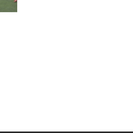
Муниципальная служба
Информация о закупках товаров,
работ, услуг
ТОС
Территориальное общественное
самоуправление
Итоги конкурсов
Территориальная организация
ТОС
Контакты ТОС