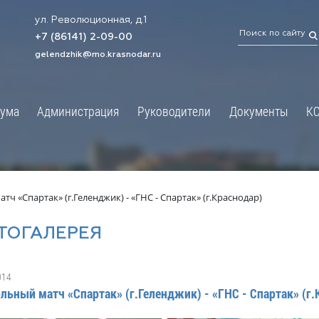
ул. Революционная, д.1
ТРАЦИЯ
ДУМА
+7 (86141) 2-09-00
 администрации
Новости
gelendzhik@mo.krasnodar.ru
Структура
я, задачи и функции
Депутат ЗСК
ума
Администрация
Руководители
Документы
К
обработки
Депутат ГД
ных данных
График приёмов граждан
я информация
депутатами
ативная реформа
Депутатское объединение
ч «Спартак» (г.Геленджик) - «ГНС - Спартак» (г.Краснодар)
йствие коррупции
Совет молодых депутатов
ТОГАЛЕРЕЯ
твенные организации
Законотворчество
еская информация
Постоянные комиссии и граф
014
О
заседаний
льный матч «Спартак» (г.Геленджик) - «ГНС - Спартак» (г
ьная служба
Сведения о доходах, расходах,