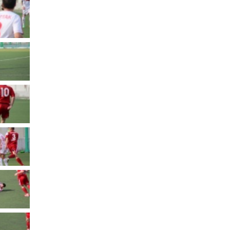
Муниципальное имущество
Муниципально-частное
партнёрство
Региональный государственный
контроль
Документы о выявлении
правообладателей ранее
учтенных объектов
недвижимости
КСП
Общая информация
Контрольно-ревизионная и
экспертно-аналитическая
деятельность
й
Противодействие коррупции