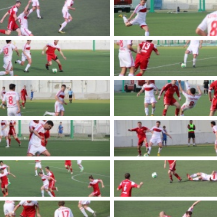
имуществе и обязательствах
авленческих кадров
имущественного характера
План работы и график сессий
о нестационарных
НТО), QR-коды
ОБРАЩЕНИЯ
нная поддержка
Написать обращение
 МСП
Просмотр своего обращения
программах
Установленные формы
 деятельность
обращений
ионные системы
Порядок и время приема
ые визиты и рабочие
Порядок обжалования
Обзоры обращений лиц
ы проверок
Законодательная карта
ые организации
Порядок оказания бесплатно
юридической помощи