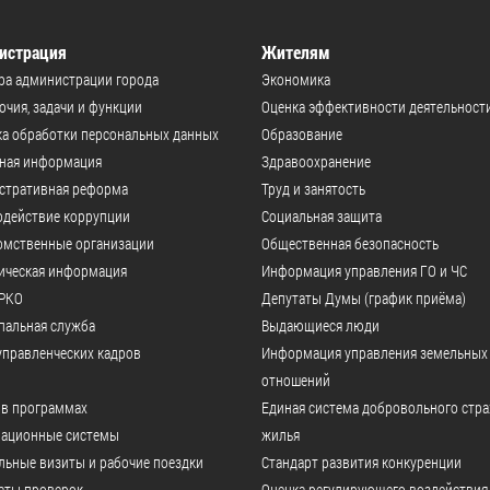
истрация
Жителям
ра администрации города
Экономика
чия, задачи и функции
Оценка эффективности деятельност
а обработки персональных данных
Образование
ьная информация
Здравоохранение
стративная реформа
Труд и занятость
одействие коррупции
Социальная защита
омственные организации
Общественная безопасность
ическая информация
Информация управления ГО и ЧС
РКО
Депутаты Думы (график приёма)
пальная служба
Выдающиеся люди
управленческих кадров
Информация управления земельных
отношений
 в программах
Единая система добровольного стр
ационные системы
жилья
ьные визиты и рабочие поездки
Стандарт развития конкуренции
аты проверок
Оценка регулирующего воздействия