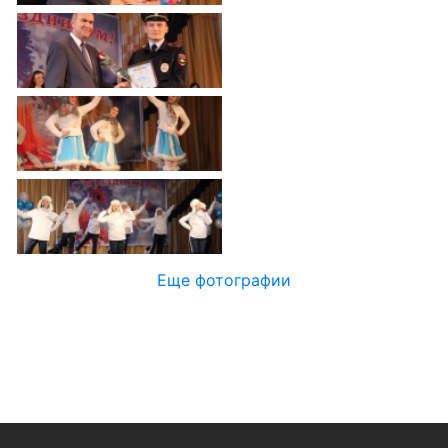
Официальные
и
Контрольно-
Видеогалерея
визиты
время
ревизионная
WEB-
и
приема
и
камеры
рабочие
экспертно-
Порядок
поездки
Карта
аналитическа
обжалования
деятельность
Результаты
Обзоры
проверок
Противодейс
РУКОВОДИТЕЛИ
обращений
коррупции
Профсоюзные
лиц
Глава
организации
Муниципальн
муниципального
Законодательная
служба
образования
карта
Еще фотографии
Информация
Список
Порядок
о
руководителей
оказания
закупках
бесплатной
товаров,
юридической
КОНТАКТЫ
работ,
помощи
услуг