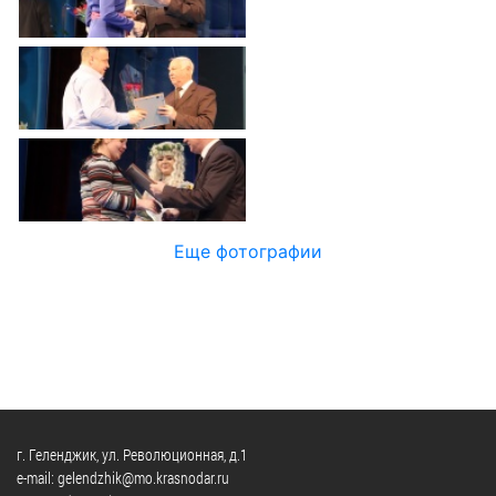
Официальные
и
Контрольно-
Видеогалерея
визиты
время
ревизионная
WEB-
и
приема
и
камеры
рабочие
экспертно-
Порядок
поездки
Карта
аналитическа
обжалования
деятельность
Результаты
Обзоры
проверок
Противодейс
РУКОВОДИТЕЛИ
обращений
коррупции
Профсоюзные
лиц
Глава
организации
Муниципальн
муниципального
Еще фотографии
Законодательная
служба
образования
карта
Информация
Список
Порядок
о
руководителей
оказания
закупках
бесплатной
товаров,
юридической
КОНТАКТЫ
работ,
помощи
услуг
г. Геленджик, ул. Революционная, д.1
e-mail: gelendzhik@mo.krasnodar.ru